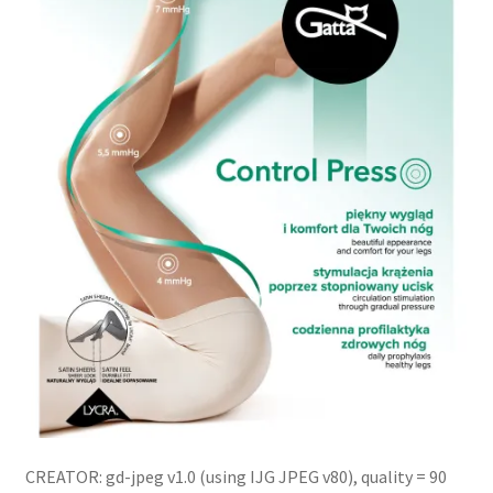
potomne
CREATOR: gd-jpeg v1.0 (using IJG JPEG v80), quality = 90