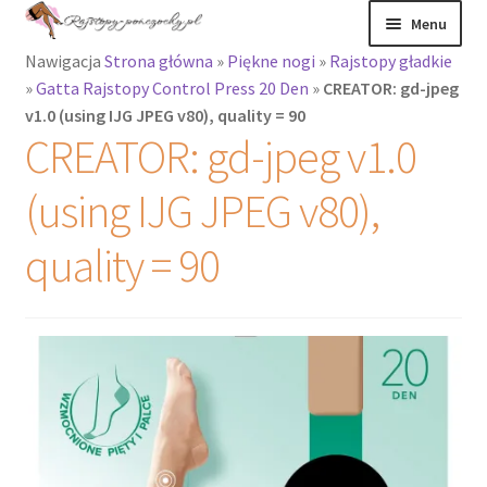
Przejdź
Przejdź
Menu
do
do
Nawigacja
Strona główna
»
Piękne nogi
»
Rajstopy gładkie
nawigacji
treści
Rozwiń
Rajstopy
»
Gatta Rajstopy Control Press 20 Den
»
CREATOR: gd-jpeg
menu
v1.0 (using IJG JPEG v80), quality = 90
potomne
Rajstopy Orirose
CREATOR: gd-jpeg v1.0
Pończochy i
(using IJG JPEG v80),
zakolanówki
quality = 90
Podkolanówki i
skarpetki
Wszystkie
produkty
Rozwiń
Recenzje
menu