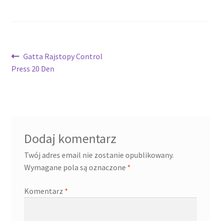
Nawigacja
Poprzedni
Gatta Rajstopy Control
wpis:
Press 20 Den
wpisu
Dodaj komentarz
Twój adres email nie zostanie opublikowany.
Wymagane pola są oznaczone
*
Komentarz
*