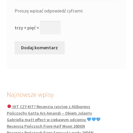
Proszę wpisać odpowiedź cyframi:
trzy × pięć =
Najnowsze wpisy
HIT CZY KIT? Recenzja rajstop z AliExpress
Pończochy Gatta Ars Amandi – Okiem Jolanty
Gabriella matt effect w ciekawym odcieniu
Recenzja Pończoch Fiore Half Moon 20DEN
Recenzja Pończoch Fiore Sensual Lovely 20DEN