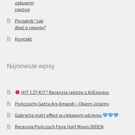
zakupem
rajstop
Poradnik “Jak
dbać o rajsopy?
Kontakt
Najnowsze wpisy
HIT CZY KIT? Recenzja rajstop z AliExpress
Pończochy Gatta Ars Amandi – Okiem Jolanty
Gabriella matt effect w ciekawym odcieniu
Recenzja Pończoch Fiore Half Moon 20DEN