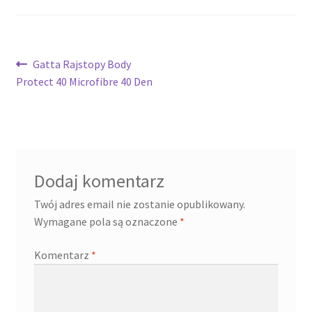
Nawigacja
Poprzedni
Gatta Rajstopy Body
wpis:
Protect 40 Microfibre 40 Den
wpisu
Dodaj komentarz
Twój adres email nie zostanie opublikowany.
Wymagane pola są oznaczone
*
Komentarz
*