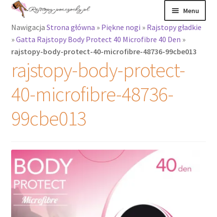
Przejdź
Przejdź
Menu
do
do
Nawigacja
Strona główna
»
Piękne nogi
»
Rajstopy gładkie
nawigacji
treści
Rozwiń
Rajstopy
»
Gatta Rajstopy Body Protect 40 Microfibre 40 Den
»
menu
rajstopy-body-protect-40-microfibre-48736-99cbe013
potomne
Rajstopy Orirose
rajstopy-body-protect-
Pończochy i
40-microfibre-48736-
zakolanówki
99cbe013
Podkolanówki i
skarpetki
Wszystkie
produkty
Rozwiń
Recenzje
menu