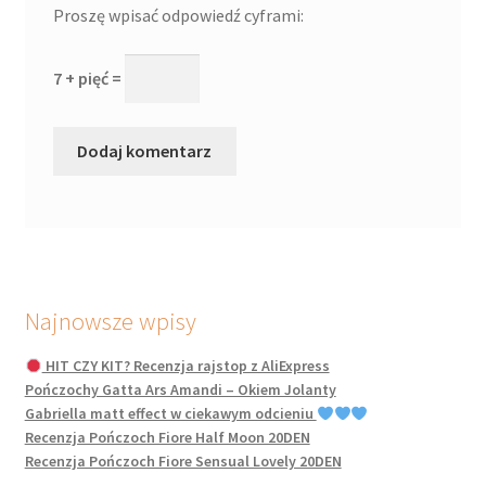
Proszę wpisać odpowiedź cyframi:
7 + pięć =
Najnowsze wpisy
HIT CZY KIT? Recenzja rajstop z AliExpress
Pończochy Gatta Ars Amandi – Okiem Jolanty
Gabriella matt effect w ciekawym odcieniu
Recenzja Pończoch Fiore Half Moon 20DEN
Recenzja Pończoch Fiore Sensual Lovely 20DEN