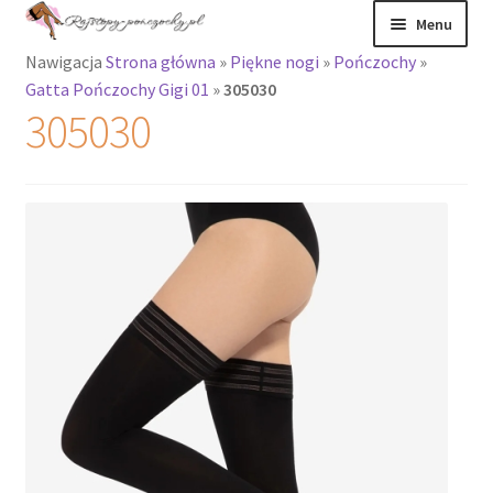
Przejdź
Przejdź
Menu
do
do
Nawigacja
Strona główna
»
Piękne nogi
»
Pończochy
»
nawigacji
treści
Rozwiń
Rajstopy
Gatta Pończochy Gigi 01
»
305030
menu
305030
potomne
Rajstopy Orirose
Pończochy i
zakolanówki
Podkolanówki i
skarpetki
Wszystkie
produkty
Rozwiń
Recenzje
menu