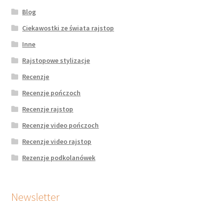
Blog
Ciekawostki ze świata rajstop
Inne
Rajstopowe stylizacje
Recenzje
Recenzje pończoch
Recenzje rajstop
Recenzje video pończoch
Recenzje video rajstop
Rezenzje podkolanówek
Newsletter