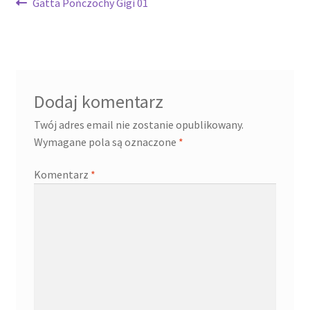
Nawigacja
Poprzedni
Gatta Pończochy Gigi 01
wpis:
wpisu
Dodaj komentarz
Twój adres email nie zostanie opublikowany.
Wymagane pola są oznaczone
*
Komentarz
*