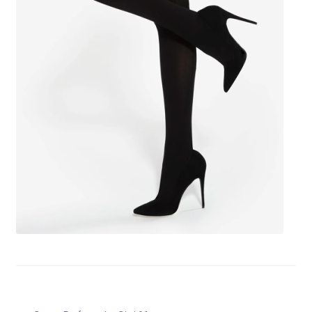
potomne