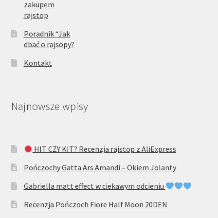
zakupem
rajstop
Poradnik “Jak
dbać o rajsopy?
Kontakt
Najnowsze wpisy
HIT CZY KIT? Recenzja rajstop z AliExpress
Pończochy Gatta Ars Amandi – Okiem Jolanty
Gabriella matt effect w ciekawym odcieniu
Recenzja Pończoch Fiore Half Moon 20DEN