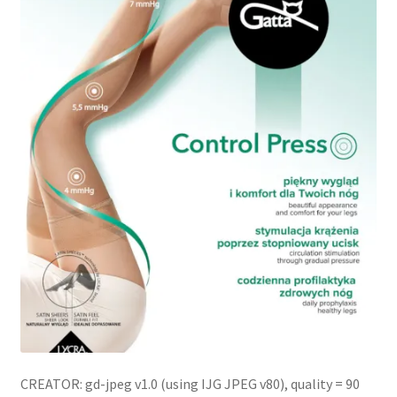
potomne
CREATOR: gd-jpeg v1.0 (using IJG JPEG v80), quality = 90