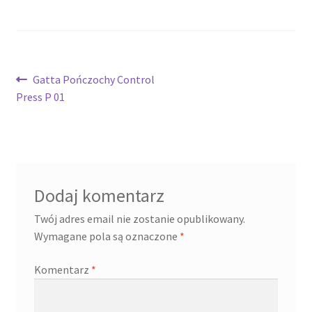
Nawigacja
Poprzedni
Gatta Pończochy Control
wpis:
Press P 01
wpisu
Dodaj komentarz
Twój adres email nie zostanie opublikowany.
Wymagane pola są oznaczone
*
Komentarz
*