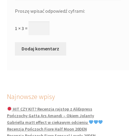
Proszę wpisać odpowiedź cyframi:
1 × 3 =
Najnowsze wpisy
HIT CZY KIT? Recenzja rajstop z AliExpress
Pończochy Gatta Ars Amandi – Okiem Jolanty
Gabriella matt effect w ciekawym odcieniu
Recenzja Pończoch Fiore Half Moon 20DEN
Recenzja Pończoch Fiore Sensual Lovely 20DEN