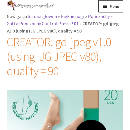
Przejdź
Przejdź
Menu
do
do
Nawigacja
Strona główna
»
Piękne nogi
»
Pończochy
»
nawigacji
treści
Rozwiń
Rajstopy
Gatta Pończochy Control Press P 01
»
CREATOR: gd-jpeg
menu
v1.0 (using IJG JPEG v80), quality = 90
potomne
Rajstopy Orirose
CREATOR: gd-jpeg v1.0
Pończochy i
(using IJG JPEG v80),
zakolanówki
quality = 90
Podkolanówki i
skarpetki
Wszystkie
produkty
Rozwiń
Recenzje
menu