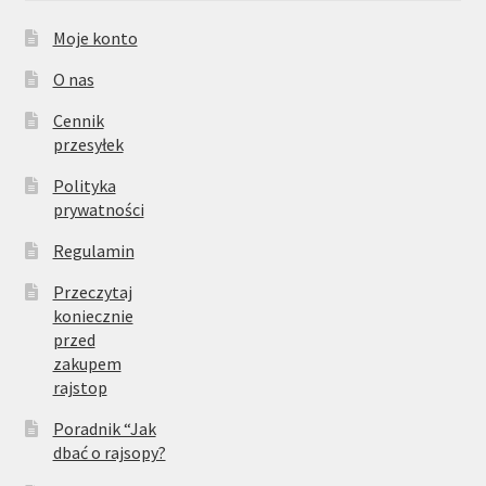
Moje konto
O nas
Cennik
przesyłek
Polityka
prywatności
Regulamin
Przeczytaj
koniecznie
przed
zakupem
rajstop
Poradnik “Jak
dbać o rajsopy?