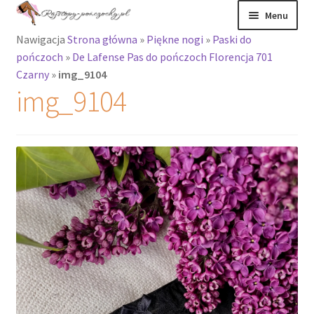
Przejdź
Przejdź
Menu
do
do
Nawigacja
Strona główna
»
Piękne nogi
»
Paski do
nawigacji
treści
Rozwiń
Rajstopy
pończoch
»
De Lafense Pas do pończoch Florencja 701
menu
Czarny
»
img_9104
potomne
Rajstopy Orirose
img_9104
Pończochy i
zakolanówki
Podkolanówki i
skarpetki
Wszystkie
produkty
Rozwiń
Recenzje
menu