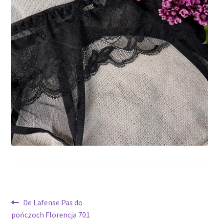
potomne
Nawigacja
Poprzedni
De Lafense Pas do
wpis:
pończoch Florencja 701