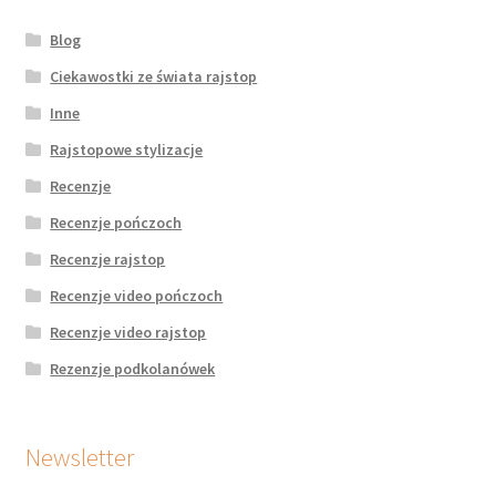
Blog
Ciekawostki ze świata rajstop
Inne
Rajstopowe stylizacje
Recenzje
Recenzje pończoch
Recenzje rajstop
Recenzje video pończoch
Recenzje video rajstop
Rezenzje podkolanówek
Newsletter