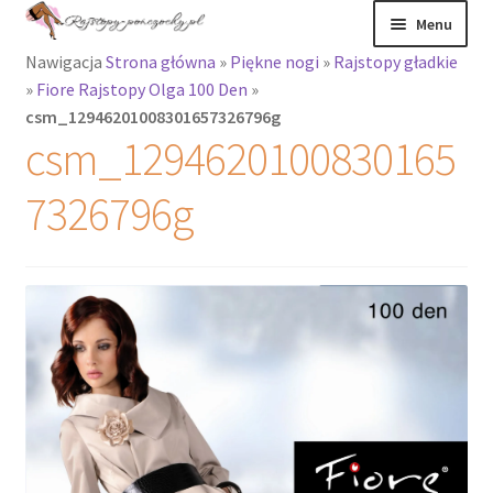
Przejdź
Przejdź
Menu
do
do
Nawigacja
Strona główna
»
Piękne nogi
»
Rajstopy gładkie
nawigacji
treści
Rozwiń
Rajstopy
»
Fiore Rajstopy Olga 100 Den
»
menu
csm_12946201008301657326796g
potomne
Rajstopy Orirose
csm_1294620100830165
Pończochy i
7326796g
zakolanówki
Podkolanówki i
skarpetki
Wszystkie
produkty
Rozwiń
Recenzje
menu