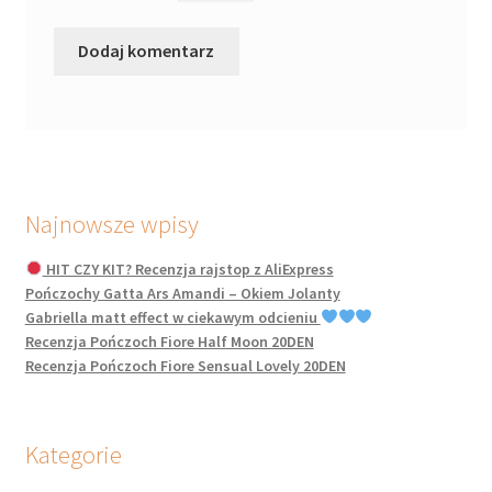
Najnowsze wpisy
HIT CZY KIT? Recenzja rajstop z AliExpress
Pończochy Gatta Ars Amandi – Okiem Jolanty
Gabriella matt effect w ciekawym odcieniu
Recenzja Pończoch Fiore Half Moon 20DEN
Recenzja Pończoch Fiore Sensual Lovely 20DEN
Kategorie