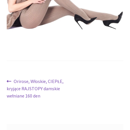
potomne
Nawigacja
Poprzedni
Orirose, Włoskie, CIEPŁE,
wpis:
kryjące RAJSTOPY damskie
wpisu
wełniane 160 den