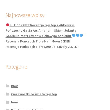
Najnowsze wpisy
HIT CZY KIT? Recenzja rajstop z AliExpress
Pończochy Gatta Ars Amandi – Okiem Jolanty
Gabriella matt effect w ciekawym odcieniu
Recenzja Pończoch Fiore Half Moon 20DEN
Recenzja Pończoch Fiore Sensual Lovely 20DEN
Kategorie
Blog
Ciekawostki ze świata rajstop
Inne