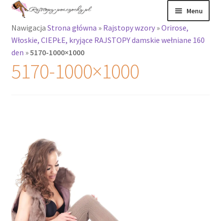
Przejdź
Przejdź
Menu
do
do
Nawigacja
Strona główna
»
Rajstopy wzory
»
Orirose,
nawigacji
treści
Rozwiń
Rajstopy
Włoskie, CIEPŁE, kryjące RAJSTOPY damskie wełniane 160
menu
den
»
5170-1000×1000
potomne
Rajstopy Orirose
5170-1000×1000
Pończochy i
zakolanówki
Podkolanówki i
skarpetki
Wszystkie
produkty
Rozwiń
Recenzje
menu