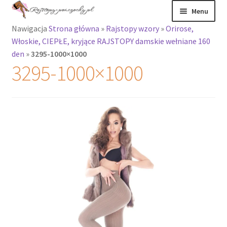
Przejdź
Przejdź
Menu
do
do
Nawigacja
Strona główna
»
Rajstopy wzory
»
Orirose,
nawigacji
treści
Rozwiń
Rajstopy
Włoskie, CIEPŁE, kryjące RAJSTOPY damskie wełniane 160
menu
den
»
3295-1000×1000
potomne
Rajstopy Orirose
3295-1000×1000
Pończochy i
zakolanówki
Podkolanówki i
skarpetki
Wszystkie
produkty
Rozwiń
Recenzje
menu