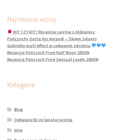
Najnowsze wpisy
HIT CZY KIT? Recenzja rajstop z AliExpress
Pończochy Gatta Ars Amandi – Okiem Jolanty
Gabriella matt effect w ciekawym odcieniu
Recenzja Pończoch Fiore Half Moon 20DEN
Recenzja Pończoch Fiore Sensual Lovely 20DEN
Kategorie
Blog
Ciekawostki ze świata rajstop
Inne