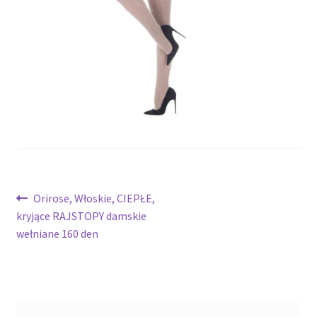
potomne
Nawigacja
Poprzedni
Orirose, Włoskie, CIEPŁE,
wpis:
kryjące RAJSTOPY damskie
wpisu
wełniane 160 den