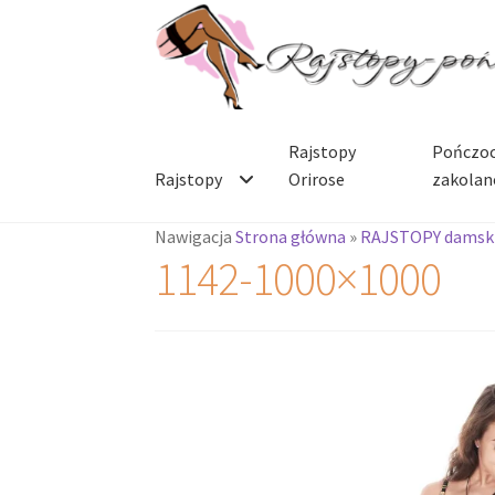
Przejdź
Przejdź
do
do
nawigacji
treści
Rajstopy
Pończoc
Rajstopy
Orirose
zakolan
Nawigacja
Strona główna
»
RAJSTOPY damsk
1142-1000×1000