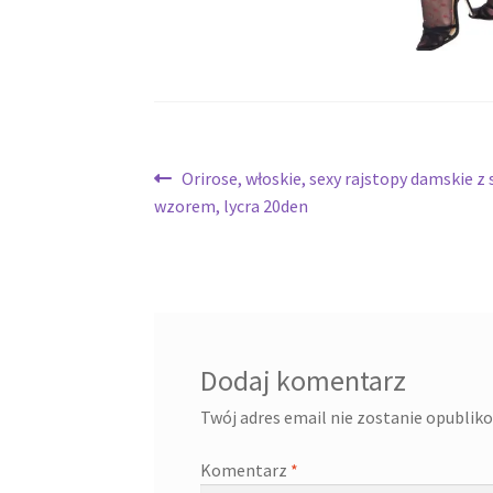
Nawigacja
Poprzedni
Orirose, włoskie, sexy rajstopy damskie 
wpis:
wzorem, lycra 20den
wpisu
Dodaj komentarz
Twój adres email nie zostanie opublik
Komentarz
*