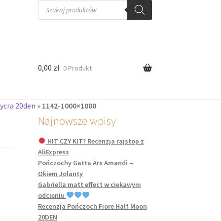
Wyszukiwarka
produktów
0,00
zł
0 Produkt
lycra 20den
»
1142-1000×1000
Najnowsze wpisy
HIT CZY KIT? Recenzja rajstop z
AliExpress
Pończochy Gatta Ars Amandi –
Okiem Jolanty
Gabriella matt effect w ciekawym
odcieniu
Recenzja Pończoch Fiore Half Moon
20DEN