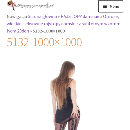
Przejdź
Przejdź
Menu
do
do
Nawigacja
Strona główna
»
RAJSTOPY damskie
»
Orirose,
nawigacji
treści
Rozwiń
Rajstopy
włoskie, seksowne rajstopy damskie z subtelnym wzorem,
menu
lycra 20den
»
5132-1000×1000
potomne
Rajstopy Orirose
5132-1000×1000
Pończochy i
zakolanówki
Podkolanówki i
skarpetki
Wszystkie
produkty
Rozwiń
Recenzje
menu