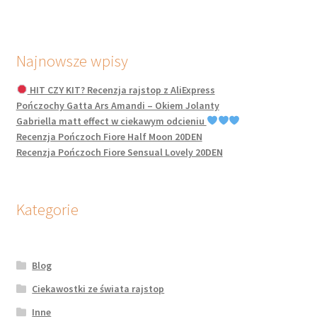
Najnowsze wpisy
HIT CZY KIT? Recenzja rajstop z AliExpress
Pończochy Gatta Ars Amandi – Okiem Jolanty
Gabriella matt effect w ciekawym odcieniu
Recenzja Pończoch Fiore Half Moon 20DEN
Recenzja Pończoch Fiore Sensual Lovely 20DEN
Kategorie
Blog
Ciekawostki ze świata rajstop
Inne