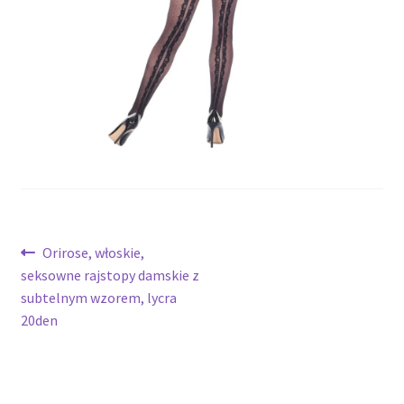
potomne
Nawigacja
Poprzedni
Orirose, włoskie,
wpis:
seksowne rajstopy damskie z
wpisu
subtelnym wzorem, lycra
20den