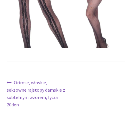
potomne
Nawigacja
Poprzedni
Orirose, włoskie,
wpis:
seksowne rajstopy damskie z
wpisu
subtelnym wzorem, lycra
20den