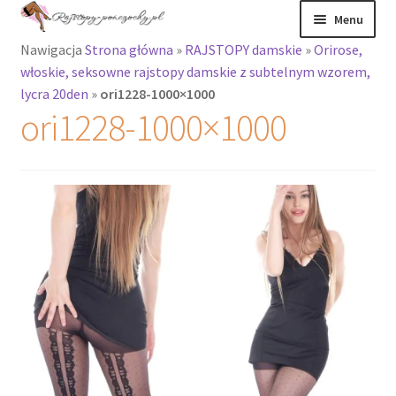
Przejdź
Przejdź
Menu
do
do
Nawigacja
Strona główna
»
RAJSTOPY damskie
»
Orirose,
nawigacji
treści
Rozwiń
Rajstopy
włoskie, seksowne rajstopy damskie z subtelnym wzorem,
menu
lycra 20den
»
ori1228-1000×1000
potomne
Rajstopy Orirose
ori1228-1000×1000
Pończochy i
zakolanówki
Podkolanówki i
skarpetki
Wszystkie
produkty
Rozwiń
Recenzje
menu