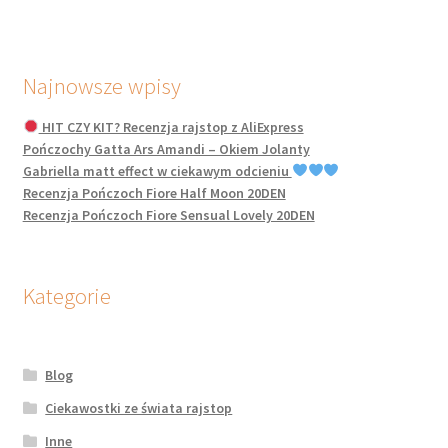
Najnowsze wpisy
HIT CZY KIT? Recenzja rajstop z AliExpress
Pończochy Gatta Ars Amandi – Okiem Jolanty
Gabriella matt effect w ciekawym odcieniu
Recenzja Pończoch Fiore Half Moon 20DEN
Recenzja Pończoch Fiore Sensual Lovely 20DEN
Kategorie
Blog
Ciekawostki ze świata rajstop
Inne