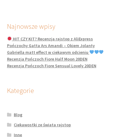
Najnowsze wpisy
HIT CZY KIT? Recenzja rajstop z AliExpress
Pończochy Gatta Ars Amandi – Okiem Jolanty
Gabriella matt effect w ciekawym odcieniu
Recenzja Pończoch Fiore Half Moon 20DEN
Recenzja Pończoch Fiore Sensual Lovely 20DEN
Kategorie
Blog
Ciekawostki ze świata rajstop
Inne