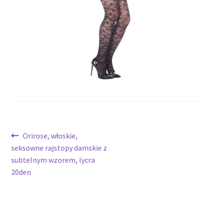
potomne
Nawigacja
Poprzedni
Orirose, włoskie,
wpis:
seksowne rajstopy damskie z
wpisu
subtelnym wzorem, lycra
20den