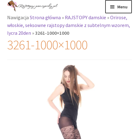
Przejdź
Przejdź
Menu
do
do
Nawigacja
Strona główna
»
RAJSTOPY damskie
»
Orirose,
nawigacji
treści
Rozwiń
Rajstopy
włoskie, seksowne rajstopy damskie z subtelnym wzorem,
menu
lycra 20den
»
3261-1000×1000
potomne
Rajstopy Orirose
3261-1000×1000
Pończochy i
zakolanówki
Podkolanówki i
skarpetki
Wszystkie
produkty
Rozwiń
Recenzje
menu