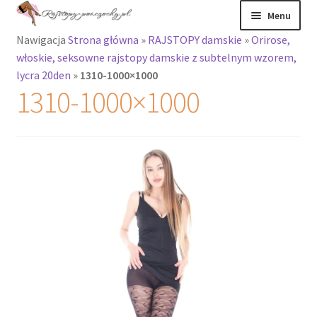
Przejdź
Przejdź
Menu
do
do
Nawigacja
Strona główna
»
RAJSTOPY damskie
»
Orirose,
nawigacji
treści
Rozwiń
Rajstopy
włoskie, seksowne rajstopy damskie z subtelnym wzorem,
menu
lycra 20den
»
1310-1000×1000
potomne
Rajstopy Orirose
1310-1000×1000
Pończochy i
zakolanówki
Podkolanówki i
skarpetki
Wszystkie
produkty
Rozwiń
Recenzje
menu