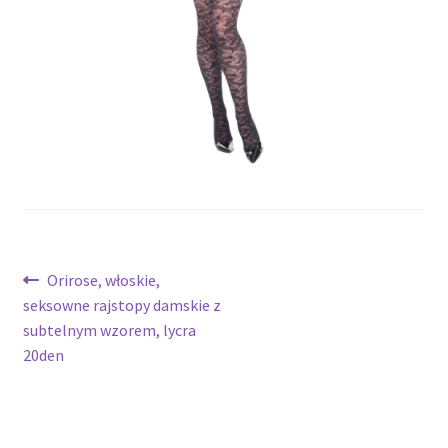
potomne
Nawigacja
Poprzedni
Orirose, włoskie,
wpis:
seksowne rajstopy damskie z
wpisu
subtelnym wzorem, lycra
20den