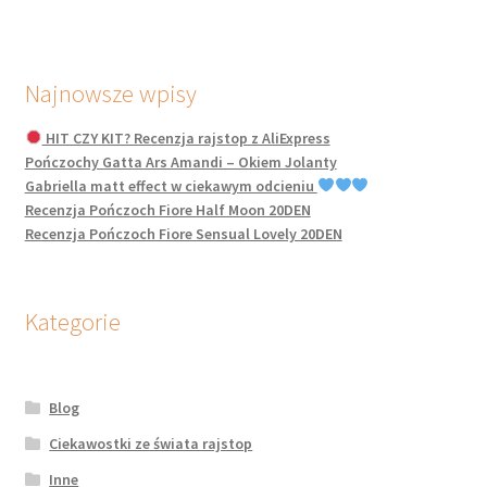
Najnowsze wpisy
HIT CZY KIT? Recenzja rajstop z AliExpress
Pończochy Gatta Ars Amandi – Okiem Jolanty
Gabriella matt effect w ciekawym odcieniu
Recenzja Pończoch Fiore Half Moon 20DEN
Recenzja Pończoch Fiore Sensual Lovely 20DEN
Kategorie
Blog
Ciekawostki ze świata rajstop
Inne