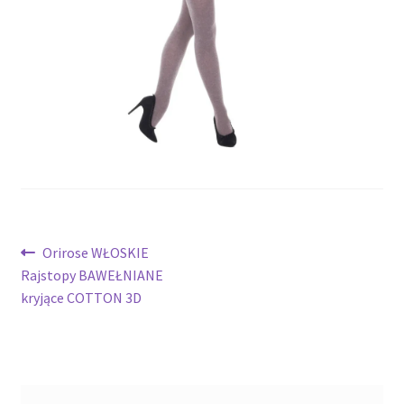
potomne
Nawigacja
Poprzedni
Orirose WŁOSKIE
wpis:
Rajstopy BAWEŁNIANE
wpisu
kryjące COTTON 3D