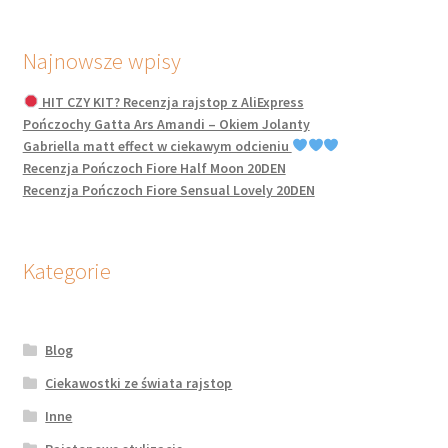
Najnowsze wpisy
HIT CZY KIT? Recenzja rajstop z AliExpress
Pończochy Gatta Ars Amandi – Okiem Jolanty
Gabriella matt effect w ciekawym odcieniu
Recenzja Pończoch Fiore Half Moon 20DEN
Recenzja Pończoch Fiore Sensual Lovely 20DEN
Kategorie
Blog
Ciekawostki ze świata rajstop
Inne