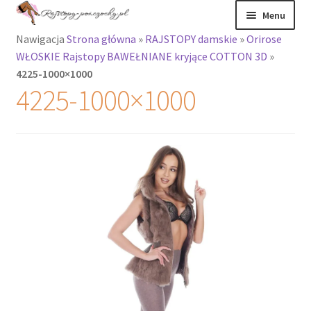
Przejdź
Przejdź
Menu
do
do
Nawigacja
Strona główna
»
RAJSTOPY damskie
»
Orirose
nawigacji
treści
Rozwiń
Rajstopy
WŁOSKIE Rajstopy BAWEŁNIANE kryjące COTTON 3D
»
menu
4225-1000×1000
potomne
Rajstopy Orirose
4225-1000×1000
Pończochy i
zakolanówki
Podkolanówki i
skarpetki
Wszystkie
produkty
Rozwiń
Recenzje
menu