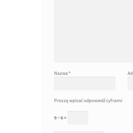
Nazwa
*
Ad
Proszę wpisać odpowiedź cyframi:
9 − 6 =