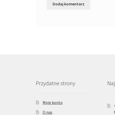
Przydatne strony
Na
Moje konto
O nas