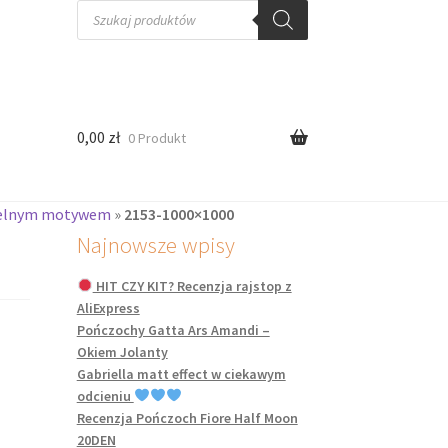
Wyszukiwarka
produktów
0,00
zł
0 Produkt
telnym motywem
»
2153-1000×1000
Najnowsze wpisy
HIT CZY KIT? Recenzja rajstop z
AliExpress
Pończochy Gatta Ars Amandi –
Okiem Jolanty
Gabriella matt effect w ciekawym
odcieniu
Recenzja Pończoch Fiore Half Moon
20DEN