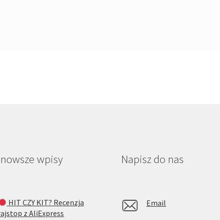
jnowsze wpisy
Napisz do nas
HIT CZY KIT? Recenzja
Email
rajstop z AliExpress