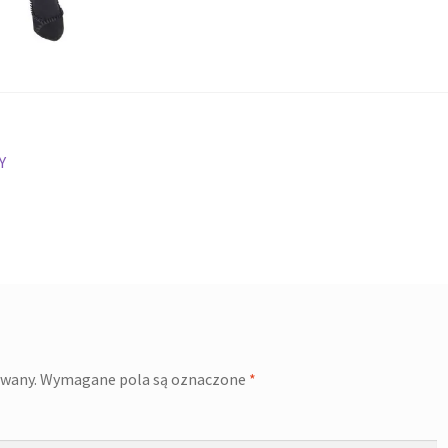
Y
owany.
Wymagane pola są oznaczone
*