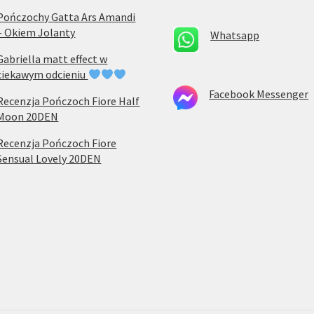
Pończochy Gatta Ars Amandi
– Okiem Jolanty
Whatsapp
Gabriella matt effect w
ciekawym odcieniu
Facebook Messenger
Recenzja Pończoch Fiore Half
Moon 20DEN
Recenzja Pończoch Fiore
Sensual Lovely 20DEN