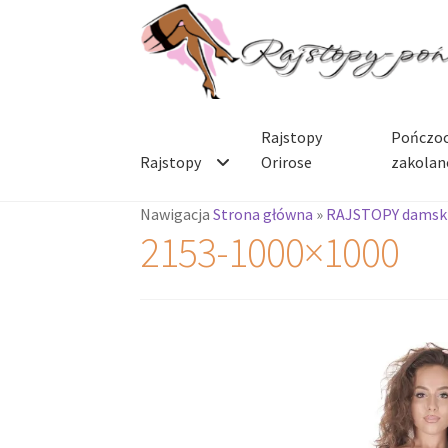
Przejdź
Przejdź
do
do
nawigacji
treści
Rajstopy
Pończoc
Rajstopy
Orirose
zakolan
Nawigacja
Strona główna
»
RAJSTOPY damsk
2153-1000×1000