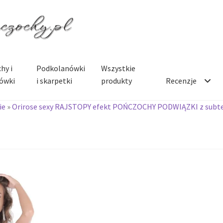
hy i
Podkolanówki
Wszystkie
ówki
i skarpetki
produkty
Recenzje
ie
»
Orirose sexy RAJSTOPY efekt POŃCZOCHY PODWIĄZKI z sub