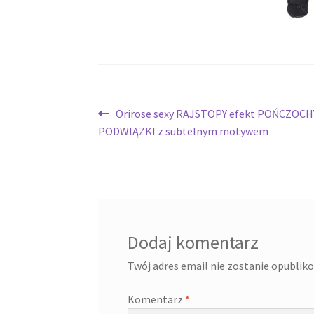
Nawigacja
Poprzedni
Orirose sexy RAJSTOPY efekt POŃCZOCH
wpis:
PODWIĄZKI z subtelnym motywem
wpisu
Dodaj komentarz
Twój adres email nie zostanie opublik
Komentarz
*