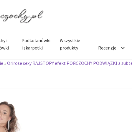
hy i
Podkolanówki
Wszystkie
ówki
i skarpetki
produkty
Recenzje
ie
»
Orirose sexy RAJSTOPY efekt POŃCZOCHY PODWIĄZKI z sub