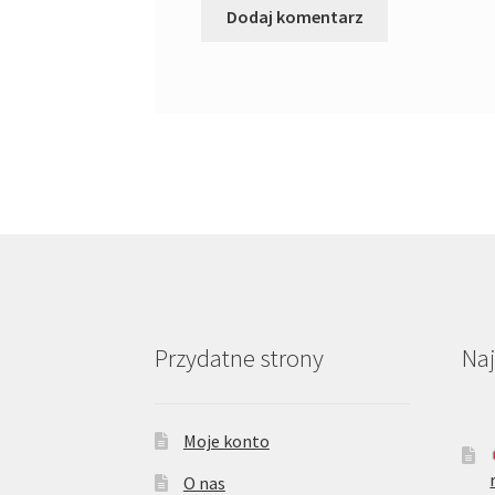
Przydatne strony
Na
Moje konto
O nas