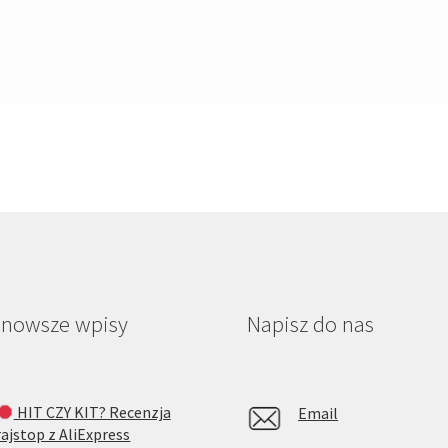
jnowsze wpisy
Napisz do nas
HIT CZY KIT? Recenzja
Email
rajstop z AliExpress