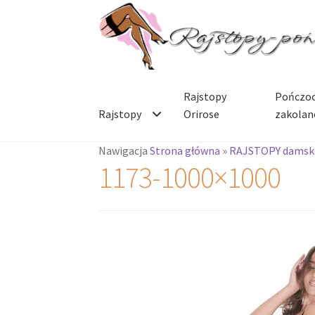
Przejdź
Przejdź
do
do
nawigacji
treści
Rajstopy
Pończoc
Rajstopy
Orirose
zakolan
Nawigacja
Strona główna
»
RAJSTOPY damsk
1173-1000×1000