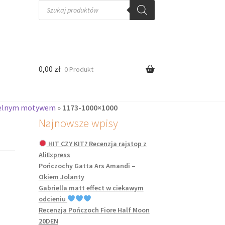
Wyszukiwarka
produktów
0,00
zł
0 Produkt
telnym motywem
»
1173-1000×1000
Najnowsze wpisy
HIT CZY KIT? Recenzja rajstop z
AliExpress
Pończochy Gatta Ars Amandi –
Okiem Jolanty
Gabriella matt effect w ciekawym
odcieniu
Recenzja Pończoch Fiore Half Moon
20DEN