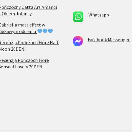
Pończochy Gatta Ars Amandi
– Okiem Jolanty
Whatsapp
Gabriella matt effect w
ciekawym odcieniu
Facebook Messenger
Recenzja Pończoch Fiore Half
Moon 20DEN
Recenzja Pończoch Fiore
Sensual Lovely 20DEN