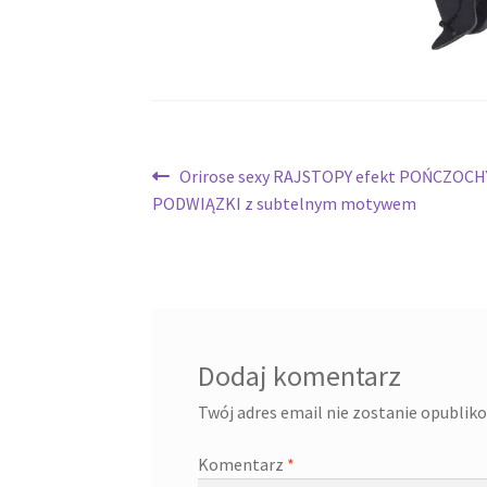
Nawigacja
Poprzedni
Orirose sexy RAJSTOPY efekt POŃCZOCH
wpis:
PODWIĄZKI z subtelnym motywem
wpisu
Dodaj komentarz
Twój adres email nie zostanie opublik
Komentarz
*