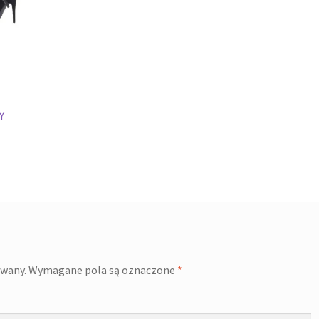
Y
owany.
Wymagane pola są oznaczone
*