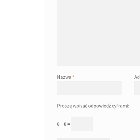
Nazwa
*
Ad
Proszę wpisać odpowiedź cyframi:
8 − 8 =