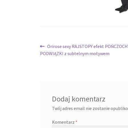
Nawigacja
Poprzedni
Orirose sexy RAJSTOPY efekt POŃCZOCH
wpis:
PODWIĄZKI z subtelnym motywem
wpisu
Dodaj komentarz
Twój adres email nie zostanie opublik
Komentarz
*