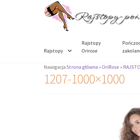
Przejdź
Przejdź
do
do
nawigacji
treści
Rajstopy
Pończoc
Rajstopy
Orirose
zakolan
Nawigacja
Strona główna
»
OriRose
»
RAJSTO
1207-1000×1000