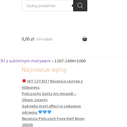
Wyszukiwarka
produktów
0,00
zł
0 Produkt
ZKI z subtelnym motywem
»
1207-1000×1000
Najnowsze wpisy
HIT CZY KIT? Recenzja rajstop z
AliExpress
Pończochy Gatta Ars Amandi –
Okiem Jolanty
Gabriella matt effect w ciekawym
odcieniu
Recenzja Pończoch Fiore Half Moon
20DEN