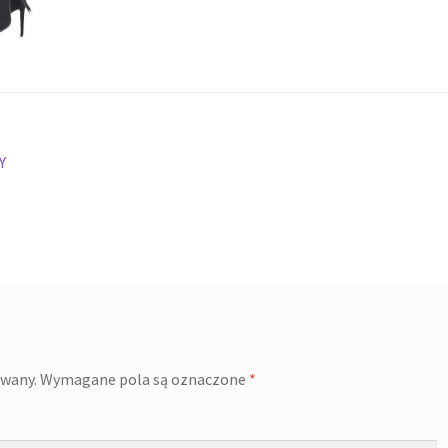
Y
owany.
Wymagane pola są oznaczone
*