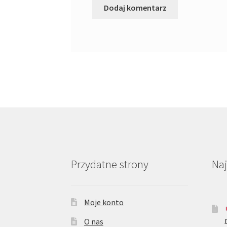
Przydatne strony
Na
Moje konto
O nas