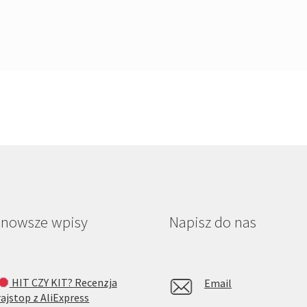
jnowsze wpisy
Napisz do nas
HIT CZY KIT? Recenzja
Email
rajstop z AliExpress