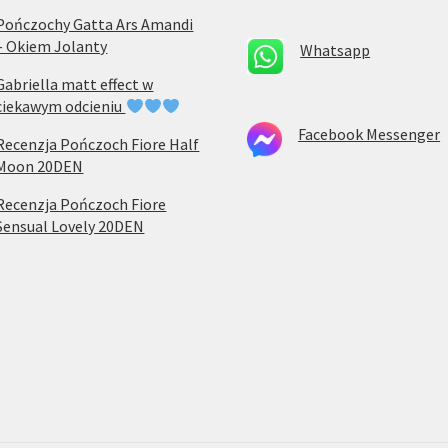
Pończochy Gatta Ars Amandi
– Okiem Jolanty
Whatsapp
Gabriella matt effect w
ciekawym odcieniu
Facebook Messenger
Recenzja Pończoch Fiore Half
Moon 20DEN
Recenzja Pończoch Fiore
Sensual Lovely 20DEN