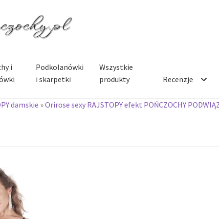
hy i
Podkolanówki
Wszystkie
ówki
i skarpetki
produkty
Recenzje
PY damskie
»
Orirose sexy RAJSTOPY efekt POŃCZOCHY PODWIĄ