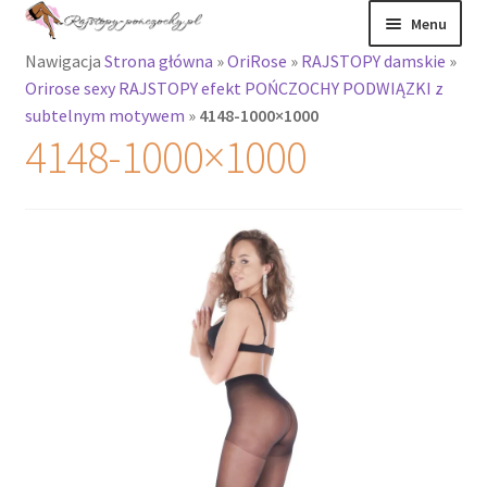
Przejdź
Przejdź
Menu
do
do
Nawigacja
Strona główna
»
OriRose
»
RAJSTOPY damskie
»
nawigacji
treści
Rozwiń
Rajstopy
Orirose sexy RAJSTOPY efekt POŃCZOCHY PODWIĄZKI z
menu
subtelnym motywem
»
4148-1000×1000
potomne
Rajstopy Orirose
4148-1000×1000
Pończochy i
zakolanówki
Podkolanówki i
skarpetki
Wszystkie
produkty
Rozwiń
Recenzje
menu