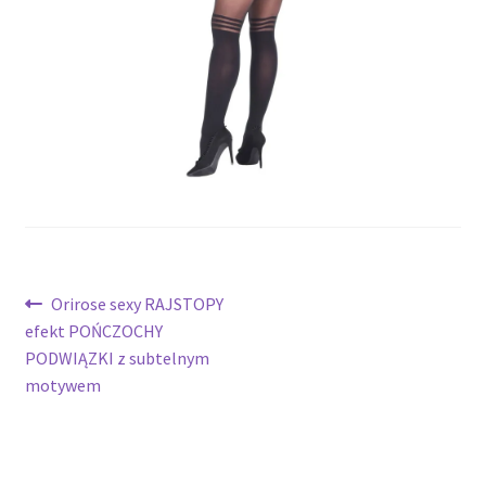
potomne
Nawigacja
Poprzedni
Orirose sexy RAJSTOPY
wpis:
efekt POŃCZOCHY
wpisu
PODWIĄZKI z subtelnym
motywem