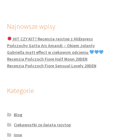
Najnowsze wpisy
HIT CZY KIT? Recenzja rajstop z AliExpress
Pończochy Gatta Ars Amandi – Okiem Jolanty
Gabriella matt effect w ciekawym odcieniu
Recenzja Pończoch Fiore Half Moon 20DEN
Recenzja Pończoch Fiore Sensual Lovely 20DEN
Kategorie
Blog
Ciekawostki ze świata rajstop
Inne