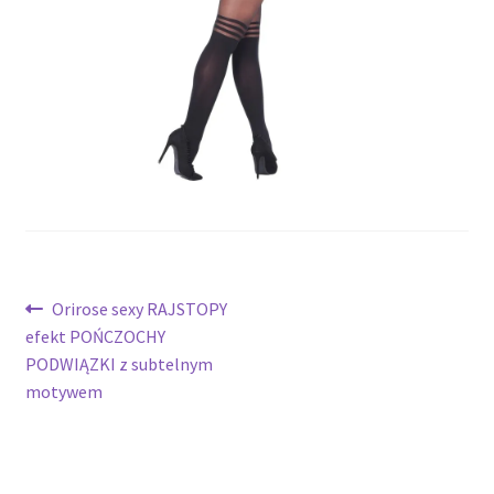
potomne
Nawigacja
Poprzedni
Orirose sexy RAJSTOPY
wpis:
efekt POŃCZOCHY
wpisu
PODWIĄZKI z subtelnym
motywem