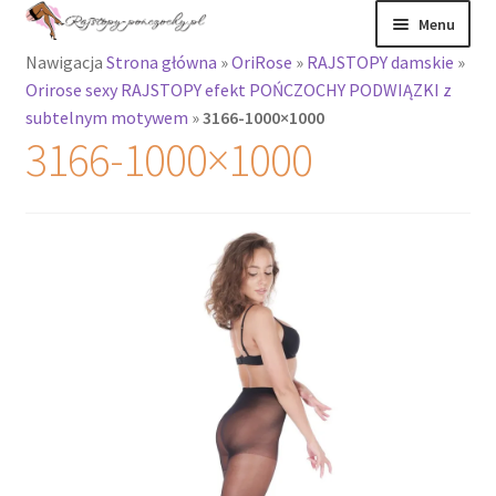
Przejdź
Przejdź
Menu
do
do
Nawigacja
Strona główna
»
OriRose
»
RAJSTOPY damskie
»
nawigacji
treści
Rozwiń
Rajstopy
Orirose sexy RAJSTOPY efekt POŃCZOCHY PODWIĄZKI z
menu
subtelnym motywem
»
3166-1000×1000
potomne
Rajstopy Orirose
3166-1000×1000
Pończochy i
zakolanówki
Podkolanówki i
skarpetki
Wszystkie
produkty
Rozwiń
Recenzje
menu