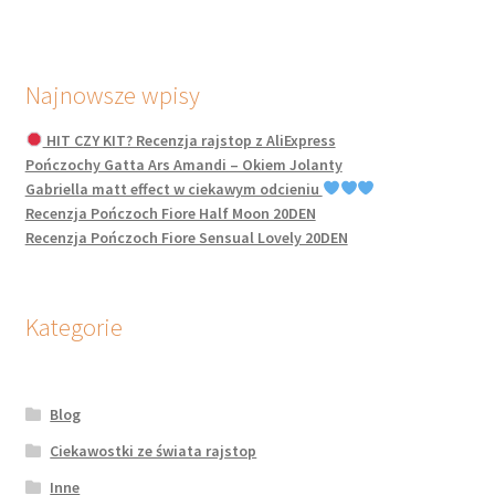
Najnowsze wpisy
HIT CZY KIT? Recenzja rajstop z AliExpress
Pończochy Gatta Ars Amandi – Okiem Jolanty
Gabriella matt effect w ciekawym odcieniu
Recenzja Pończoch Fiore Half Moon 20DEN
Recenzja Pończoch Fiore Sensual Lovely 20DEN
Kategorie
Blog
Ciekawostki ze świata rajstop
Inne