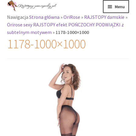
Przejdź
Przejdź
Menu
do
do
Nawigacja
Strona główna
»
OriRose
»
RAJSTOPY damskie
»
nawigacji
treści
Rozwiń
Rajstopy
Orirose sexy RAJSTOPY efekt POŃCZOCHY PODWIĄZKI z
menu
subtelnym motywem
»
1178-1000×1000
potomne
Rajstopy Orirose
1178-1000×1000
Pończochy i
zakolanówki
Podkolanówki i
skarpetki
Wszystkie
produkty
Rozwiń
Recenzje
menu