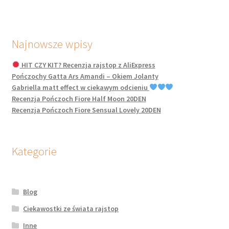
Najnowsze wpisy
HIT CZY KIT? Recenzja rajstop z AliExpress
Pończochy Gatta Ars Amandi – Okiem Jolanty
Gabriella matt effect w ciekawym odcieniu
Recenzja Pończoch Fiore Half Moon 20DEN
Recenzja Pończoch Fiore Sensual Lovely 20DEN
Kategorie
Blog
Ciekawostki ze świata rajstop
Inne