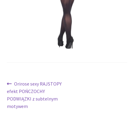
potomne
Nawigacja
Poprzedni
Orirose sexy RAJSTOPY
wpis:
efekt POŃCZOCHY
wpisu
PODWIĄZKI z subtelnym
motywem