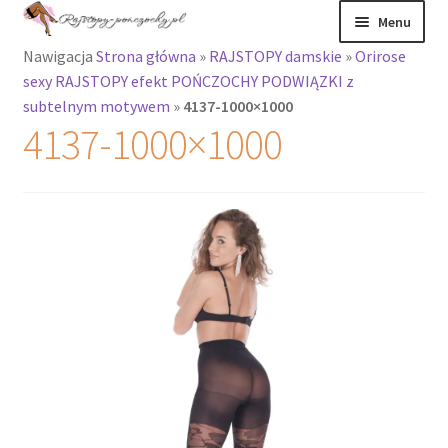
Przejdź
Przejdź
Menu
do
do
Nawigacja
Strona główna
»
RAJSTOPY damskie
»
Orirose
nawigacji
treści
Rozwiń
Rajstopy
sexy RAJSTOPY efekt POŃCZOCHY PODWIĄZKI z
menu
subtelnym motywem
»
4137-1000×1000
potomne
Rajstopy Orirose
4137-1000×1000
Pończochy i
zakolanówki
Podkolanówki i
skarpetki
Wszystkie
produkty
Rozwiń
Recenzje
menu