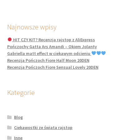
Najnowsze wpisy
HIT CZY KIT? Recenzja rajstop z AliExpress
Pończochy Gatta Ars Amandi – Okiem Jolanty
Gabriella matt effect w ciekawym odcieniu
Recenzja Pończoch Fiore Half Moon 20DEN
Recenzja Pończoch Fiore Sensual Lovely 20DEN
Kategorie
Blog
Ciekawostki ze świata rajstop
Inne