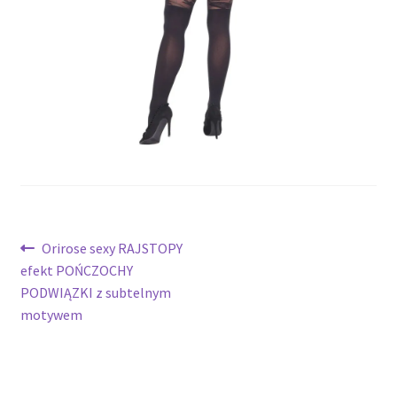
potomne
Nawigacja
Poprzedni
Orirose sexy RAJSTOPY
wpis:
efekt POŃCZOCHY
wpisu
PODWIĄZKI z subtelnym
motywem