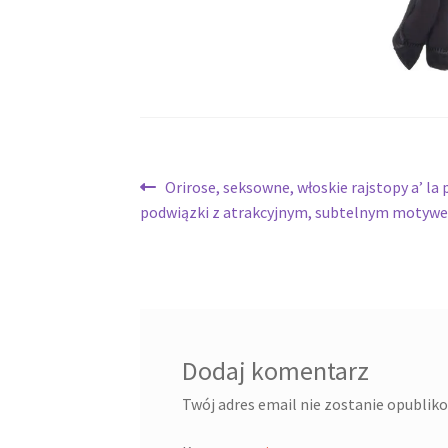
Nawigacja
Poprzedni
Orirose, seksowne, włoskie rajstopy a’ la
wpis:
podwiązki z atrakcyjnym, subtelnym motyw
wpisu
Dodaj komentarz
Twój adres email nie zostanie opublik