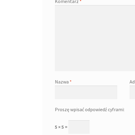
Komentarz
*
Nazwa
*
Ad
Proszę wpisać odpowiedź cyframi:
5 × 5 =