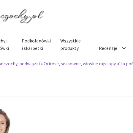
hy i
Podkolanówki
Wszystkie
ówki
i skarpetki
produkty
Recenzje
ończochy, podwiązki
»
Orirose, seksowne, włoskie rajstopy a’ la p