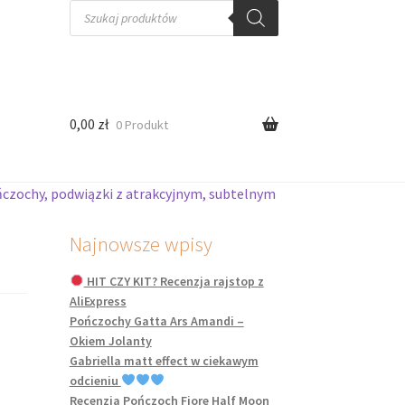
Wyszukiwarka
produktów
0,00
zł
0 Produkt
ończochy, podwiązki z atrakcyjnym, subtelnym
Najnowsze wpisy
HIT CZY KIT? Recenzja rajstop z
AliExpress
Pończochy Gatta Ars Amandi –
Okiem Jolanty
Gabriella matt effect w ciekawym
odcieniu
Recenzja Pończoch Fiore Half Moon