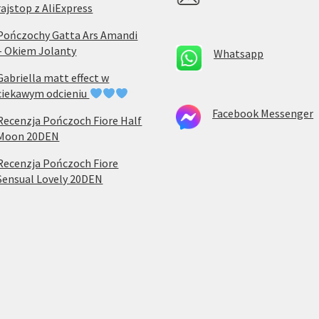
rajstop z AliExpress
Pończochy Gatta Ars Amandi
– Okiem Jolanty
Whatsapp
Gabriella matt effect w
ciekawym odcieniu
Facebook Messenger
Recenzja Pończoch Fiore Half
Moon 20DEN
Recenzja Pończoch Fiore
Sensual Lovely 20DEN