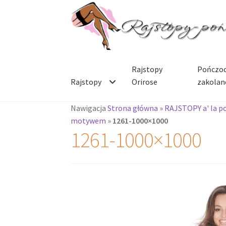
Przejdź
Przejdź
do
do
nawigacji
treści
Rajstopy
Pończoc
Rajstopy
Orirose
zakolan
Nawigacja
Strona główna
»
RAJSTOPY a' la p
motywem
»
1261-1000×1000
1261-1000×1000