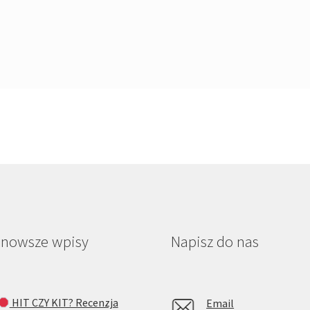
jnowsze wpisy
Napisz do nas
HIT CZY KIT? Recenzja
Email