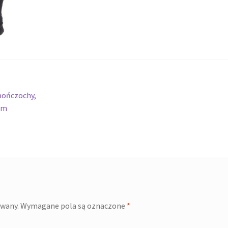
 pończochy,
em
owany.
Wymagane pola są oznaczone
*