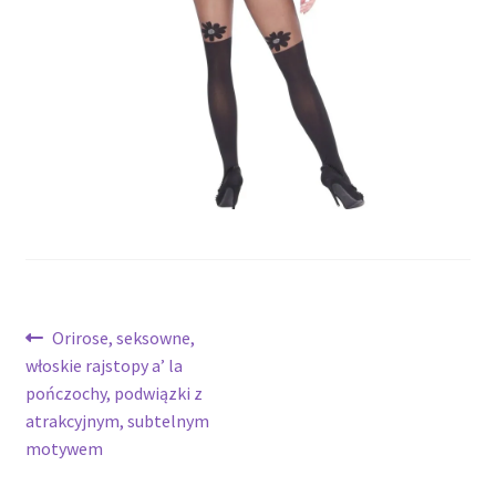
potomne
Nawigacja
Poprzedni
Orirose, seksowne,
wpis:
włoskie rajstopy a’ la
wpisu
pończochy, podwiązki z
atrakcyjnym, subtelnym
motywem