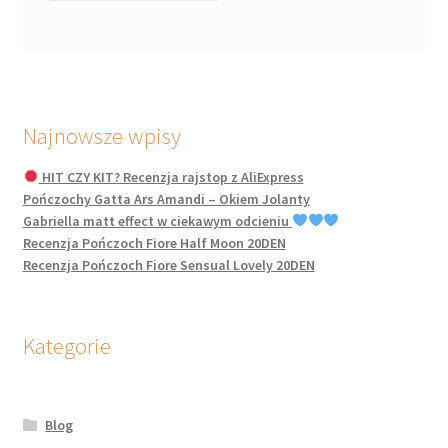
Najnowsze wpisy
HIT CZY KIT? Recenzja rajstop z AliExpress
Pończochy Gatta Ars Amandi – Okiem Jolanty
Gabriella matt effect w ciekawym odcieniu
Recenzja Pończoch Fiore Half Moon 20DEN
Recenzja Pończoch Fiore Sensual Lovely 20DEN
Kategorie
Blog