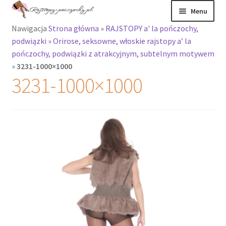
Przejdź
Przejdź
Menu
do
do
Nawigacja
Strona główna
»
RAJSTOPY a' la pończochy,
nawigacji
treści
Rozwiń
Rajstopy
podwiązki
»
Orirose, seksowne, włoskie rajstopy a’ la
menu
pończochy, podwiązki z atrakcyjnym, subtelnym motywem
potomne
Rajstopy Orirose
»
3231-1000×1000
3231-1000×1000
Pończochy i
zakolanówki
Podkolanówki i
skarpetki
Wszystkie
produkty
Rozwiń
Recenzje
menu