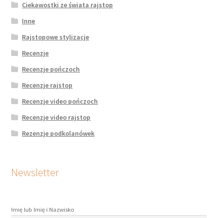
Ciekawostki ze świata rajstop
Inne
Rajstopowe stylizacje
Recenzje
Recenzje pończoch
Recenzje rajstop
Recenzje video pończoch
Recenzje video rajstop
Rezenzje podkolanówek
Newsletter
Imię lub Imię i Nazwisko