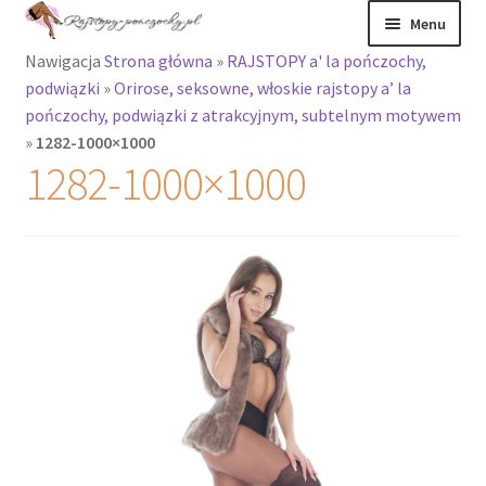
Przejdź
Przejdź
Menu
do
do
Nawigacja
Strona główna
»
RAJSTOPY a' la pończochy,
nawigacji
treści
Rozwiń
Rajstopy
podwiązki
»
Orirose, seksowne, włoskie rajstopy a’ la
menu
pończochy, podwiązki z atrakcyjnym, subtelnym motywem
potomne
Rajstopy Orirose
»
1282-1000×1000
1282-1000×1000
Pończochy i
zakolanówki
Podkolanówki i
skarpetki
Wszystkie
produkty
Rozwiń
Recenzje
menu