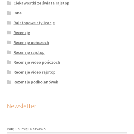
Ciekawostki ze świata rajstop
Inne
Rajstopowe stylizacje
Recenzje
Recenzje pończoch
Recenzje rajstop
Recenzje video pończoch
Recenzje video rajstop
Rezenzje podkolanówek
Newsletter
Imię lub Imię i Nazwisko