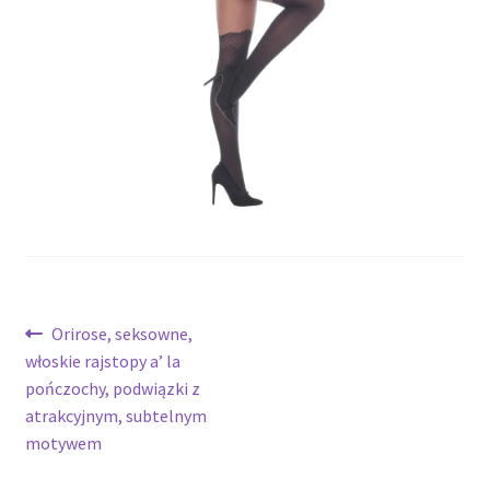
potomne
Nawigacja
Poprzedni
Orirose, seksowne,
wpis:
włoskie rajstopy a’ la
wpisu
pończochy, podwiązki z
atrakcyjnym, subtelnym
motywem