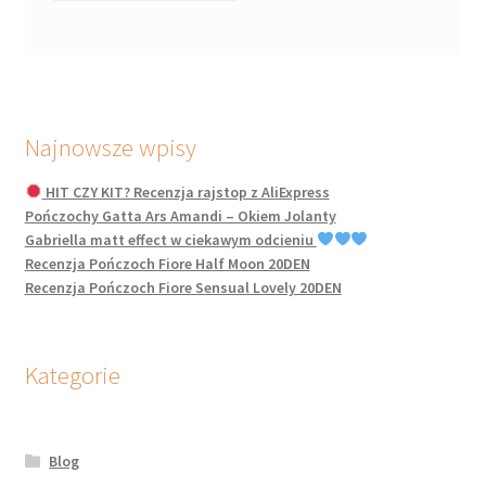
Najnowsze wpisy
HIT CZY KIT? Recenzja rajstop z AliExpress
Pończochy Gatta Ars Amandi – Okiem Jolanty
Gabriella matt effect w ciekawym odcieniu
Recenzja Pończoch Fiore Half Moon 20DEN
Recenzja Pończoch Fiore Sensual Lovely 20DEN
Kategorie
Blog