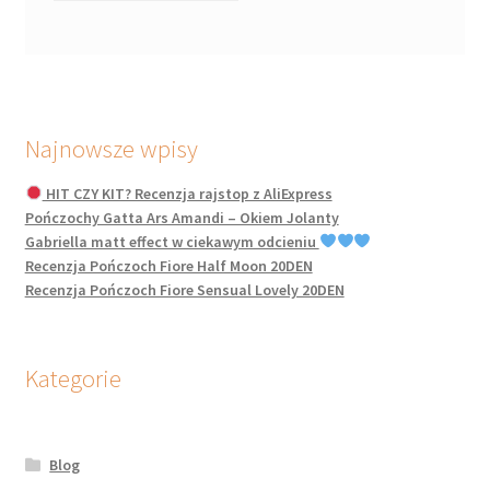
Najnowsze wpisy
HIT CZY KIT? Recenzja rajstop z AliExpress
Pończochy Gatta Ars Amandi – Okiem Jolanty
Gabriella matt effect w ciekawym odcieniu
Recenzja Pończoch Fiore Half Moon 20DEN
Recenzja Pończoch Fiore Sensual Lovely 20DEN
Kategorie
Blog