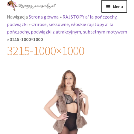
Przejdź
Przejdź
Menu
do
do
Nawigacja
Strona główna
»
RAJSTOPY a' la pończochy,
nawigacji
treści
Rozwiń
Rajstopy
podwiązki
»
Orirose, seksowne, włoskie rajstopy a’ la
menu
pończochy, podwiązki z atrakcyjnym, subtelnym motywem
potomne
Rajstopy Orirose
»
3215-1000×1000
3215-1000×1000
Pończochy i
zakolanówki
Podkolanówki i
skarpetki
Wszystkie
produkty
Rozwiń
Recenzje
menu