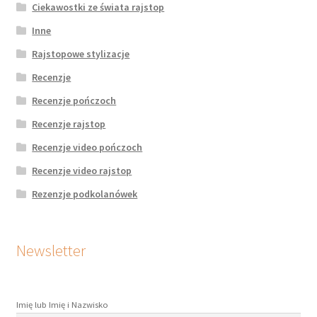
Ciekawostki ze świata rajstop
Inne
Rajstopowe stylizacje
Recenzje
Recenzje pończoch
Recenzje rajstop
Recenzje video pończoch
Recenzje video rajstop
Rezenzje podkolanówek
Newsletter
Imię lub Imię i Nazwisko