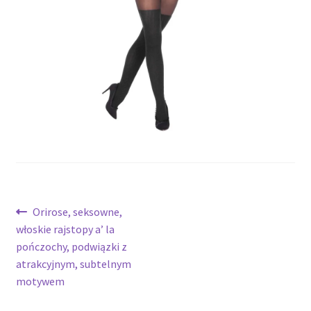
potomne
Nawigacja
Poprzedni
Orirose, seksowne,
wpis:
włoskie rajstopy a’ la
wpisu
pończochy, podwiązki z
atrakcyjnym, subtelnym
motywem