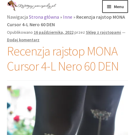
Menu
Nawigacja
Strona główna
»
Inne
»
Recenzja rajstop MONA
Rajstopy
Cursor 4-L Nero 60 DEN
Opublikowano
16 października, 2022
przez
Sklep z rajstopami
—
Rajstopy Orirose
Dodaj komentarz
Recenzja rajstop MONA
Pończochy i
zakolanówki
Cursor 4-L Nero 60 DEN
Podkolanówki i
skarpetki
Wszystkie
produkty
Recenzje