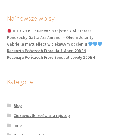
Najnowsze wpisy
HIT CZY KIT? Recenzja rajstop z AliExpress
Pończochy Gatta Ars Amandi – Okiem Jolanty
Gabriella matt effect w ciekawym odcieniu
Recenzja Pończoch Fiore Half Moon 20DEN
Recenzja Pończoch Fiore Sensual Lovely 20DEN
Kategorie
Blog
Ciekawostki ze świata rajstop
Inne