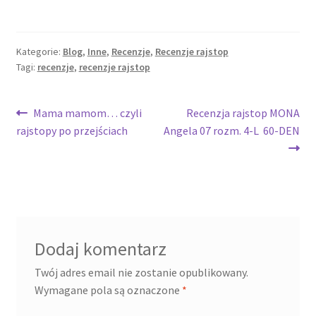
Kategorie:
Blog
,
Inne
,
Recenzje
,
Recenzje rajstop
Tagi:
recenzje
,
recenzje rajstop
Mama mamom… czyli
Recenzja rajstop MONA
rajstopy po przejściach
Angela 07 rozm. 4-L 60-DEN
Dodaj komentarz
Twój adres email nie zostanie opublikowany.
Wymagane pola są oznaczone
*