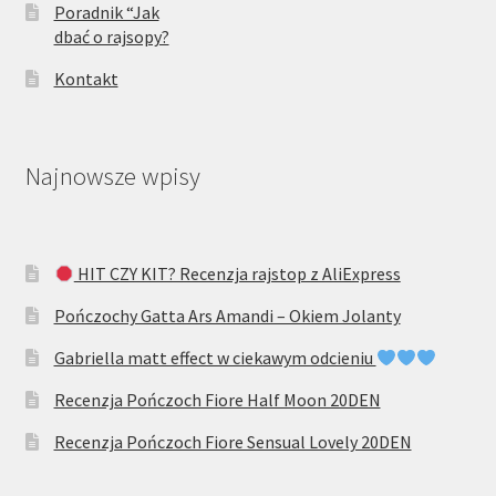
Poradnik “Jak
dbać o rajsopy?
Kontakt
Najnowsze wpisy
HIT CZY KIT? Recenzja rajstop z AliExpress
Pończochy Gatta Ars Amandi – Okiem Jolanty
Gabriella matt effect w ciekawym odcieniu
Recenzja Pończoch Fiore Half Moon 20DEN
Recenzja Pończoch Fiore Sensual Lovely 20DEN