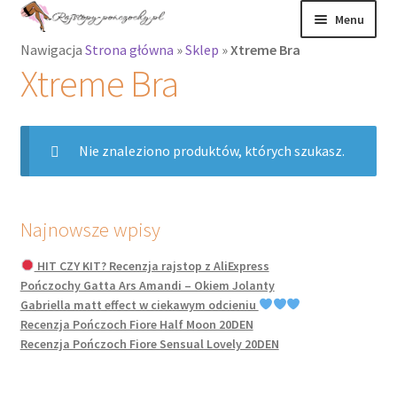
Przejdź
Przejdź
Menu
do
do
Nawigacja
Strona główna
»
Sklep
»
Xtreme Bra
nawigacji
treści
Rozwiń
Rajstopy
Xtreme Bra
menu
potomne
Rajstopy Orirose
Nie znaleziono produktów, których szukasz.
Pończochy i
zakolanówki
Podkolanówki i
Najnowsze wpisy
skarpetki
HIT CZY KIT? Recenzja rajstop z AliExpress
Pończochy Gatta Ars Amandi – Okiem Jolanty
Wszystkie
Gabriella matt effect w ciekawym odcieniu
produkty
Recenzja Pończoch Fiore Half Moon 20DEN
Recenzja Pończoch Fiore Sensual Lovely 20DEN
Rozwiń
Recenzje
menu