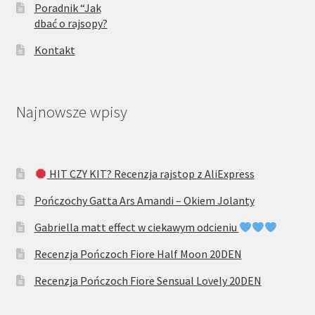
Poradnik “Jak
dbać o rajsopy?
Kontakt
Najnowsze wpisy
HIT CZY KIT? Recenzja rajstop z AliExpress
Pończochy Gatta Ars Amandi – Okiem Jolanty
Gabriella matt effect w ciekawym odcieniu
Recenzja Pończoch Fiore Half Moon 20DEN
Recenzja Pończoch Fiore Sensual Lovely 20DEN