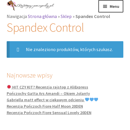
Przejdź
Przejdź
Menu
do
do
Nawigacja
Strona główna
»
Sklep
»
Spandex Control
nawigacji
treści
Rozwiń
Rajstopy
Spandex Control
menu
potomne
Rajstopy Orirose
Nie znaleziono produktów, których szukasz.
Pończochy i
zakolanówki
Podkolanówki i
Najnowsze wpisy
skarpetki
HIT CZY KIT? Recenzja rajstop z AliExpress
Pończochy Gatta Ars Amandi – Okiem Jolanty
Wszystkie
Gabriella matt effect w ciekawym odcieniu
produkty
Recenzja Pończoch Fiore Half Moon 20DEN
Recenzja Pończoch Fiore Sensual Lovely 20DEN
Rozwiń
Recenzje
menu