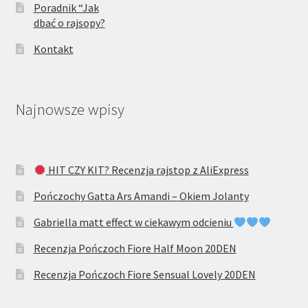
Poradnik “Jak
dbać o rajsopy?
Kontakt
Najnowsze wpisy
HIT CZY KIT? Recenzja rajstop z AliExpress
Pończochy Gatta Ars Amandi – Okiem Jolanty
Gabriella matt effect w ciekawym odcieniu
Recenzja Pończoch Fiore Half Moon 20DEN
Recenzja Pończoch Fiore Sensual Lovely 20DEN