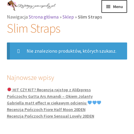
Przejdź
Przejdź
Menu
do
do
Nawigacja
Strona główna
»
Sklep
»
Slim Straps
nawigacji
treści
Rozwiń
Rajstopy
Slim Straps
menu
potomne
Rajstopy Orirose
Nie znaleziono produktów, których szukasz.
Pończochy i
zakolanówki
Podkolanówki i
Najnowsze wpisy
skarpetki
HIT CZY KIT? Recenzja rajstop z AliExpress
Pończochy Gatta Ars Amandi – Okiem Jolanty
Wszystkie
Gabriella matt effect w ciekawym odcieniu
produkty
Recenzja Pończoch Fiore Half Moon 20DEN
Recenzja Pończoch Fiore Sensual Lovely 20DEN
Rozwiń
Recenzje
menu