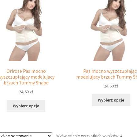
Orirose Pas mocno
Pas mocno wyszczuplając
wyszczuplający modelujacy
modelujacy brzuch Tummy S
brzuch Tummy Shape
24,60
zł
24,60
zł
Ten
Wybierz opcje
Ten
pro
Wybierz opcje
produkt
ma
ma
wie
wiele
war
wariantów.
Opc
Wyświetlanie wszystkich wyników: 4
Opcje