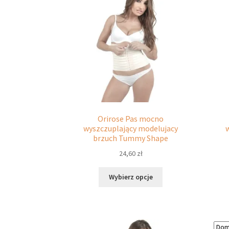
Orirose Pas mocno
wyszczuplający modelujacy
brzuch Tummy Shape
24,60
zł
Ten
Wybierz opcje
produkt
ma
wiele
wariantów.
Opcje