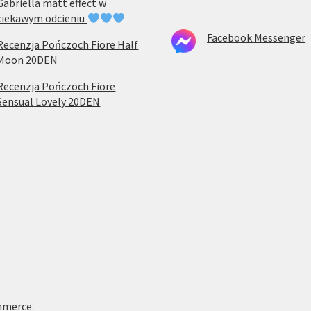
Gabriella matt effect w
ciekawym odcieniu
Facebook Messenger
Recenzja Pończoch Fiore Half
Moon 20DEN
Recenzja Pończoch Fiore
Sensual Lovely 20DEN
mmerce
.