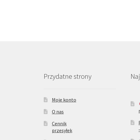
można
wybrać
na
stronie
produktu
Przydatne strony
Na
Moje konto
O nas
Cennik
przesyłek