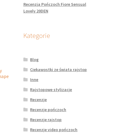
Recenzja Pończoch Fiore Sensual
Lovely 20DEN
Kategorie
Blog
Ciekawostki ze świata rajstop
y
hape
Inne
Rajstopowe stylizacje
Recenzje
dukt
Recenzje pończoch
le
Recenzje rajstop
iantów.
Recenzje video pończoch
je