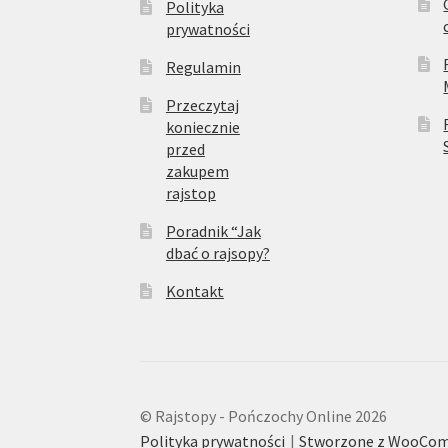
Polityka
prywatności
Regulamin
Przeczytaj
koniecznie
przed
zakupem
rajstop
Poradnik “Jak
dbać o rajsopy?
Kontakt
© Rajstopy - Pończochy Online 2026
Polityka prywatności
Stworzone z WooCo