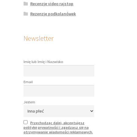
na
Recenzje video rajstop
rać
Rezenzje podkolanówek
onie
duktu
Newsletter
Imię lub Imię i Nazwisko
Email
Jestem
Przechodząc dalej, akceptujesz
politykę prywatności i zgadzasz się na
otrzymywanie wiadomości reklamowych.