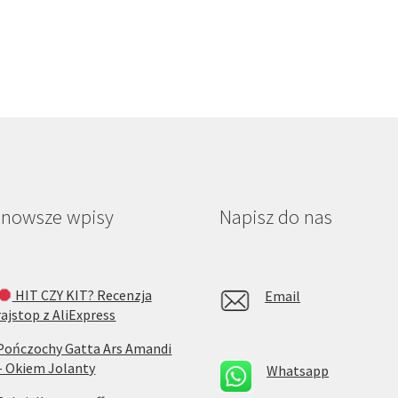
jnowsze wpisy
Napisz do nas
HIT CZY KIT? Recenzja
Email
rajstop z AliExpress
Pończochy Gatta Ars Amandi
– Okiem Jolanty
Whatsapp