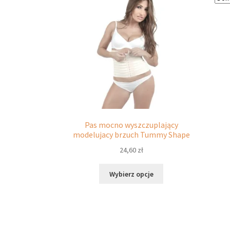
można
wybrać
na
stronie
produktu
Pas mocno wyszczuplający
modelujacy brzuch Tummy Shape
24,60
zł
Ten
Wybierz opcje
produkt
ma
wiele
wariantów.
Opcje