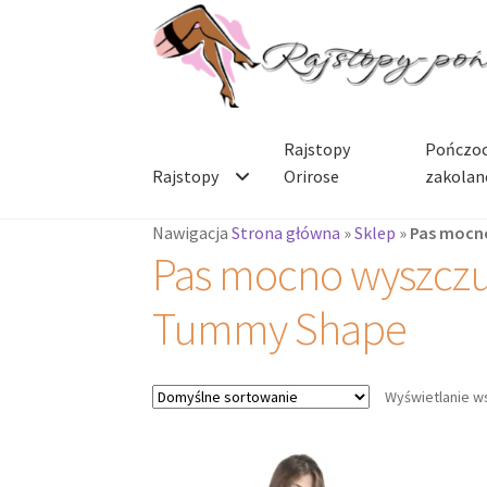
Przejdź
Przejdź
do
do
nawigacji
treści
Rajstopy
Pończoc
Rajstopy
Orirose
zakolan
Nawigacja
Strona główna
»
Sklep
»
Pas mocn
Pas mocno wyszczu
Tummy Shape
Wyświetlanie w