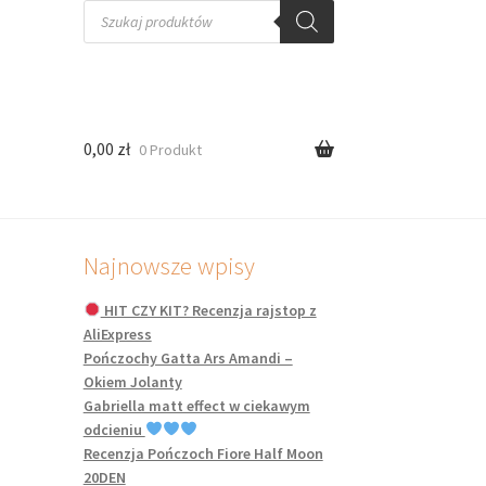
Wyszukiwarka
produktów
0,00
zł
0 Produkt
Najnowsze wpisy
HIT CZY KIT? Recenzja rajstop z
AliExpress
Pończochy Gatta Ars Amandi –
Okiem Jolanty
Gabriella matt effect w ciekawym
odcieniu
Recenzja Pończoch Fiore Half Moon
20DEN