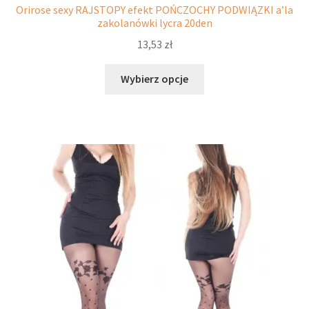
Orirose sexy RAJSTOPY efekt POŃCZOCHY PODWIĄZKI a’la
zakolanówki lycra 20den
13,53
zł
Ten
Wybierz opcje
produkt
ma
wiele
wariantów.
Opcje
można
wybrać
na
stronie
produktu