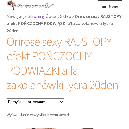
Przejdź
Przejdź
Menu
do
do
Nawigacja
Strona główna
»
Sklep
»
Orirose sexy RAJSTOPY
nawigacji
treści
Rozwiń
Rajstopy
efekt POŃCZOCHY PODWIĄZKI a'la zakolanówki lycra
menu
20den
potomne
Rajstopy Orirose
Orirose sexy RAJSTOPY
Pończochy i
efekt POŃCZOCHY
zakolanówki
PODWIĄZKI a'la
Podkolanówki i
skarpetki
zakolanówki lycra 20den
Wszystkie
produkty
Wyświetlanie wszystkich wyników: 4
Rozwiń
Recenzje
menu