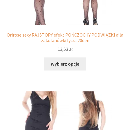
Orirose sexy RAJSTOPY efekt POŃCZOCHY PODWIĄZKI a’la
zakolanówki lycra 20den
13,53
zł
Ten
Wybierz opcje
produkt
ma
wiele
wariantów.
Opcje
można
wybrać
na
stronie