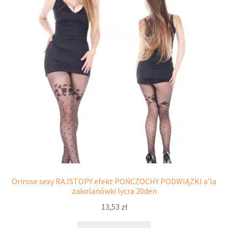
potomne
Orirose sexy RAJSTOPY efekt POŃCZOCHY PODWIĄZKI a’la
zakolanówki lycra 20den
13,53
zł
Ten