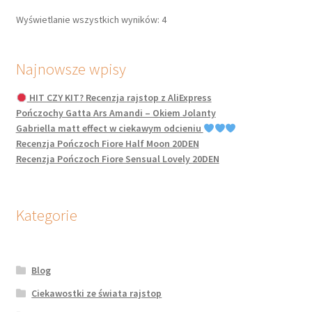
można
Wyświetlanie wszystkich wyników: 4
wybrać
na
stronie
Najnowsze wpisy
produktu
HIT CZY KIT? Recenzja rajstop z AliExpress
Pończochy Gatta Ars Amandi – Okiem Jolanty
Gabriella matt effect w ciekawym odcieniu
Recenzja Pończoch Fiore Half Moon 20DEN
Recenzja Pończoch Fiore Sensual Lovely 20DEN
Kategorie
Blog
Ciekawostki ze świata rajstop