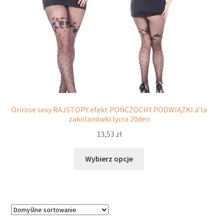
produktu
Orirose sexy RAJSTOPY efekt POŃCZOCHY PODWIĄZKI a’la
zakolanówki lycra 20den
13,53
zł
Ten
Wybierz opcje
produkt
ma
wiele
wariantów.
Opcje