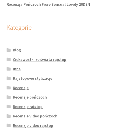
potomne
Recenzja Pończoch Fiore Sensual Lovely 20DEN
Kategorie
Blog
Ciekawostki ze świata rajstop
Inne
Rajstopowe stylizacje
Recenzje
Recenzje pończoch
Recenzje rajstop
Recenzje video pończoch
Recenzje video rajstop