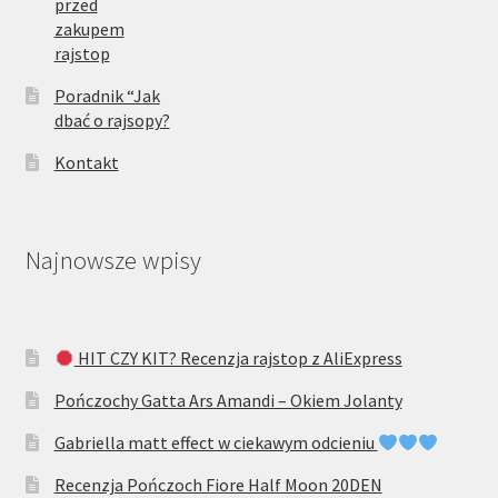
przed
zakupem
rajstop
Poradnik “Jak
dbać o rajsopy?
Kontakt
Najnowsze wpisy
HIT CZY KIT? Recenzja rajstop z AliExpress
Pończochy Gatta Ars Amandi – Okiem Jolanty
Gabriella matt effect w ciekawym odcieniu
Recenzja Pończoch Fiore Half Moon 20DEN