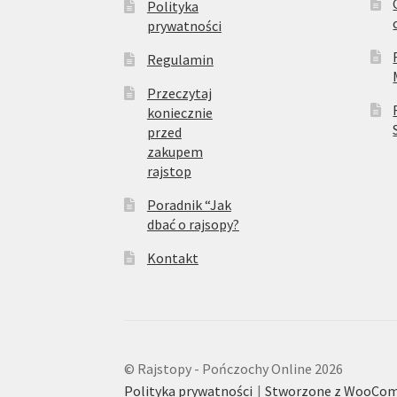
Polityka
prywatności
Regulamin
Przeczytaj
koniecznie
przed
zakupem
rajstop
Poradnik “Jak
dbać o rajsopy?
Kontakt
© Rajstopy - Pończochy Online 2026
Polityka prywatności
Stworzone z WooCo