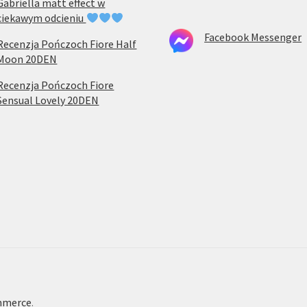
Gabriella matt effect w
ciekawym odcieniu
Facebook Messenger
Recenzja Pończoch Fiore Half
Moon 20DEN
Recenzja Pończoch Fiore
Sensual Lovely 20DEN
mmerce
.