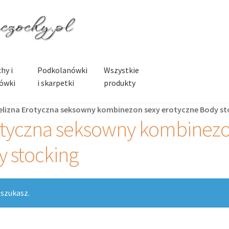
hy i
Podkolanówki
Wszystkie
ówki
i skarpetki
produkty
ielizna Erotyczna seksowny kombinezon sexy erotyczne Body st
rotyczna seksowny kombinez
y stocking
 szukasz.