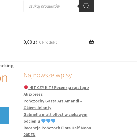
Wyszukiwarka
produktów
0,00
zł
0 Produkt
ocking
on
Najnowsze wpisy
HIT CZY KIT? Recenzja rajstop z
AliExpress
Pończochy Gatta Ars Amandi –
Okiem Jolanty
Gabriella matt effect w ciekawym
odcieniu
Recenzja Pończoch Fiore Half Moon
20DEN