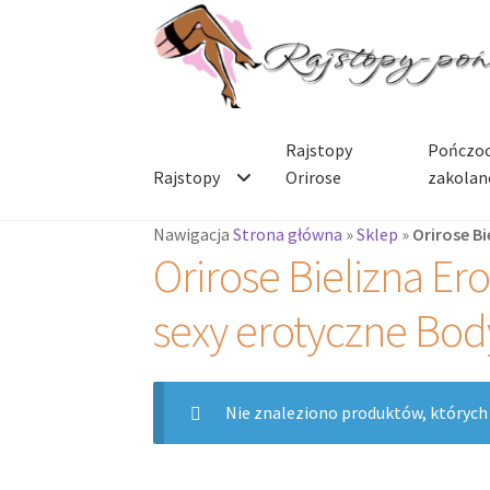
Przejdź
Przejdź
do
do
nawigacji
treści
Rajstopy
Pończoc
Rajstopy
Orirose
zakolan
Nawigacja
Strona główna
»
Sklep
»
Orirose B
Orirose Bielizna E
sexy erotyczne Bod
Nie znaleziono produktów, których