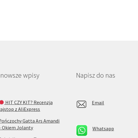
jnowsze wpisy
Napisz do nas
HIT CZY KIT? Recenzja
Email
rajstop z AliExpress
Pończochy Gatta Ars Amandi
– Okiem Jolanty
Whatsapp