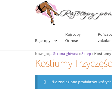
Przejdź
Przejdź
do
do
nawigacji
treści
Rajstopy
Pończoc
Rajstopy
Orirose
zakolan
Nawigacja
Strona główna
»
Sklep
»
Kostiumy
Kostiumy Trzyczęś
Nie znaleziono produktów, których