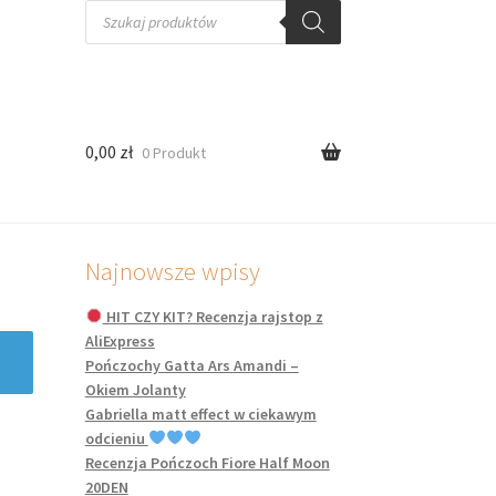
Wyszukiwarka
produktów
0,00
zł
0 Produkt
Najnowsze wpisy
HIT CZY KIT? Recenzja rajstop z
AliExpress
Pończochy Gatta Ars Amandi –
Okiem Jolanty
Gabriella matt effect w ciekawym
odcieniu
Recenzja Pończoch Fiore Half Moon
20DEN