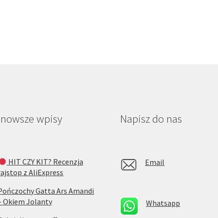
jnowsze wpisy
Napisz do nas
HIT CZY KIT? Recenzja
Email
rajstop z AliExpress
Pończochy Gatta Ars Amandi
– Okiem Jolanty
Whatsapp