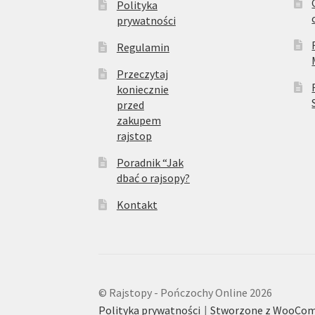
Polityka
prywatności
Regulamin
Przeczytaj
koniecznie
przed
zakupem
rajstop
Poradnik “Jak
dbać o rajsopy?
Kontakt
© Rajstopy - Pończochy Online 2026
Polityka prywatności
Stworzone z WooCo