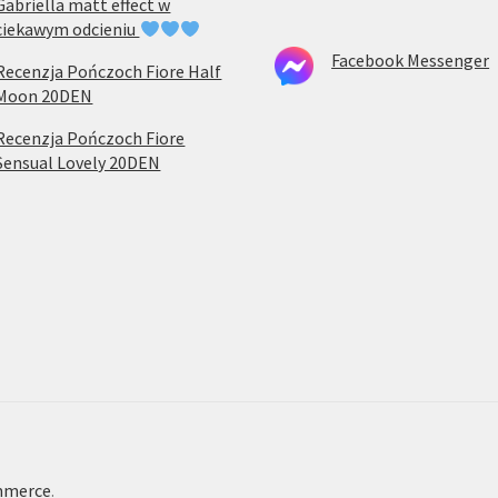
Gabriella matt effect w
ciekawym odcieniu
Facebook Messenger
Recenzja Pończoch Fiore Half
Moon 20DEN
Recenzja Pończoch Fiore
Sensual Lovely 20DEN
mmerce
.