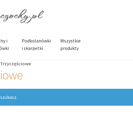
hy i
Podkolanówki
Wszystkie
ówki
i skarpetki
produkty
 Trzyczęściowe
ciowe
 szukasz.