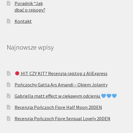
Poradnik “Jak
dbać o rajsopy?
Kontakt
Najnowsze wpisy
HIT CZY KIT? Recenzja rajstop z AliExpress
Pończochy Gatta Ars Amandi – Okiem Jolanty
Gabriella matt effect w ciekawym odcieniu
Recenzja Pończoch Fiore Half Moon 20DEN
Recenzja Pończoch Fiore Sensual Lovely 20DEN