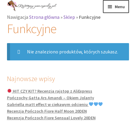
Przejdź
Przejdź
Menu
do
do
Nawigacja
Strona główna
»
Sklep
»
Funkcyjne
nawigacji
treści
Rozwiń
Rajstopy
Funkcyjne
menu
potomne
Rajstopy Orirose
Nie znaleziono produktów, których szukasz.
Pończochy i
zakolanówki
Podkolanówki i
Najnowsze wpisy
skarpetki
HIT CZY KIT? Recenzja rajstop z AliExpress
Pończochy Gatta Ars Amandi – Okiem Jolanty
Wszystkie
Gabriella matt effect w ciekawym odcieniu
produkty
Recenzja Pończoch Fiore Half Moon 20DEN
Recenzja Pończoch Fiore Sensual Lovely 20DEN
Rozwiń
Recenzje
menu