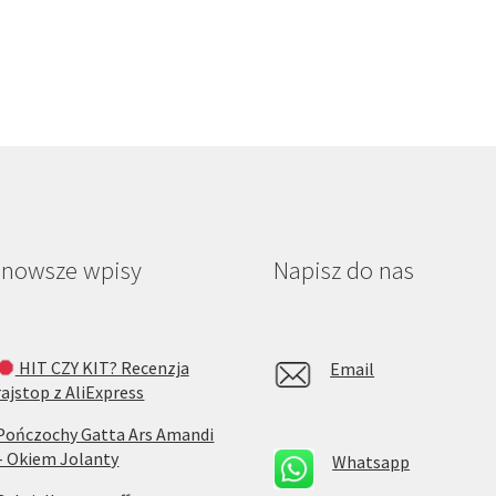
jnowsze wpisy
Napisz do nas
HIT CZY KIT? Recenzja
Email
rajstop z AliExpress
Pończochy Gatta Ars Amandi
– Okiem Jolanty
Whatsapp