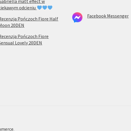
Gabriella matt effect w
ciekawym odcieniu
Facebook Messenger
Recenzja Pończoch Fiore Half
Moon 20DEN
Recenzja Pończoch Fiore
Sensual Lovely 20DEN
mmerce
.