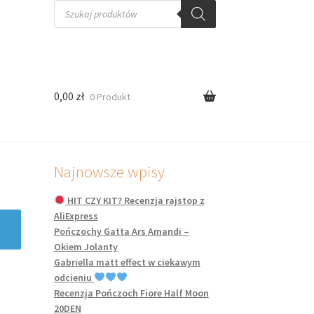
Wyszukiwarka
produktów
0,00
zł
0 Produkt
Najnowsze wpisy
HIT CZY KIT? Recenzja rajstop z
AliExpress
Pończochy Gatta Ars Amandi –
Okiem Jolanty
Gabriella matt effect w ciekawym
odcieniu
Recenzja Pończoch Fiore Half Moon
20DEN