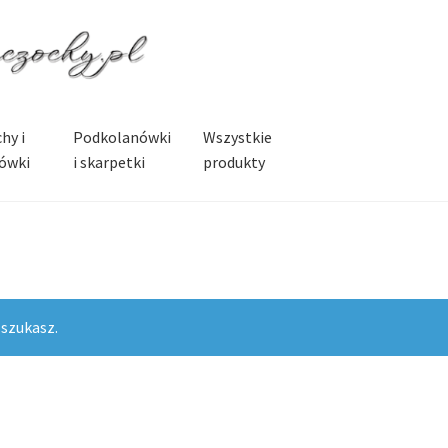
hy i
Podkolanówki
Wszystkie
ówki
i skarpetki
produkty
 szukasz.