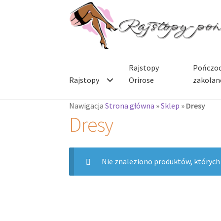
Przejdź
Przejdź
do
do
nawigacji
treści
Rajstopy
Pończoc
Rajstopy
Orirose
zakolan
Nawigacja
Strona główna
»
Sklep
»
Dresy
Dresy
Nie znaleziono produktów, których