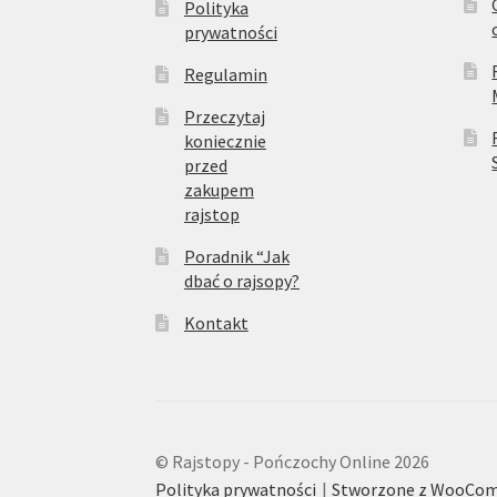
Polityka
prywatności
Regulamin
Przeczytaj
koniecznie
przed
zakupem
rajstop
Poradnik “Jak
dbać o rajsopy?
Kontakt
© Rajstopy - Pończochy Online 2026
Polityka prywatności
Stworzone z WooCo