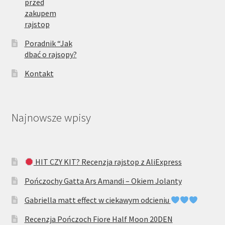
przed
zakupem
rajstop
Poradnik “Jak
dbać o rajsopy?
Kontakt
Najnowsze wpisy
HIT CZY KIT? Recenzja rajstop z AliExpress
Pończochy Gatta Ars Amandi – Okiem Jolanty
Gabriella matt effect w ciekawym odcieniu
Recenzja Pończoch Fiore Half Moon 20DEN