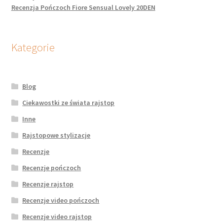
potomne
Recenzja Pończoch Fiore Sensual Lovely 20DEN
Kategorie
Blog
Ciekawostki ze świata rajstop
Inne
Rajstopowe stylizacje
Recenzje
Recenzje pończoch
Recenzje rajstop
Recenzje video pończoch
Recenzje video rajstop