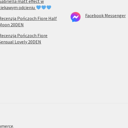
Gabriella matt effect w
ciekawym odcieniu
Facebook Messenger
Recenzja Pończoch Fiore Half
Moon 20DEN
Recenzja Pończoch Fiore
Sensual Lovely 20DEN
mmerce
.