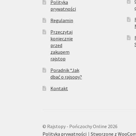
Polityka
prywatności
Regulamin
Przeczytaj
koniecznie
przed
zakupem
rajstop
Poradnik “Jak
dbać o rajsopy?
Kontakt
© Rajstopy - Pończochy Online 2026
Polityka prywatności
Stworzone z WooCo