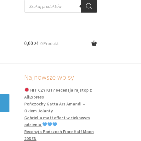
Wyszukiwarka
produktów
0,00
zł
0 Produkt
Najnowsze wpisy
HIT CZY KIT? Recenzja rajstop z
AliExpress
Pończochy Gatta Ars Amandi –
Okiem Jolanty
Gabriella matt effect w ciekawym
odcieniu
Recenzja Pończoch Fiore Half Moon
20DEN