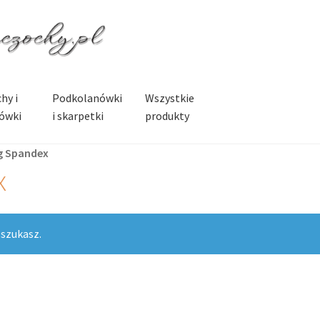
hy i
Podkolanówki
Wszystkie
ówki
i skarpetki
produkty
g Spandex
x
 szukasz.