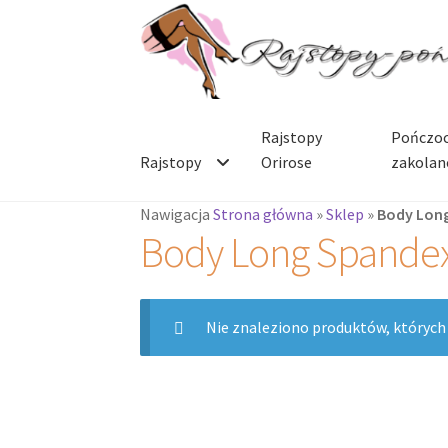
Przejdź
Przejdź
do
do
nawigacji
treści
Rajstopy
Pończoc
Rajstopy
Orirose
zakolan
Nawigacja
Strona główna
»
Sklep
»
Body Lon
Body Long Spande
Nie znaleziono produktów, których