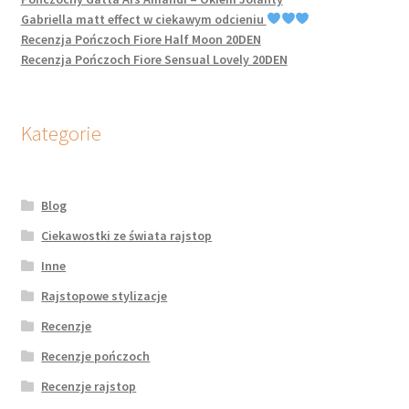
potomne
Gabriella matt effect w ciekawym odcieniu
Recenzja Pończoch Fiore Half Moon 20DEN
Recenzja Pończoch Fiore Sensual Lovely 20DEN
Kategorie
Blog
Ciekawostki ze świata rajstop
Inne
Rajstopowe stylizacje
Recenzje
Recenzje pończoch
Recenzje rajstop