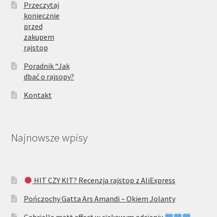
Przeczytaj
koniecznie
przed
zakupem
rajstop
Poradnik “Jak
dbać o rajsopy?
Kontakt
Najnowsze wpisy
HIT CZY KIT? Recenzja rajstop z AliExpress
Pończochy Gatta Ars Amandi – Okiem Jolanty