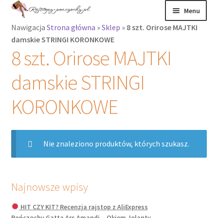
Przejdź
Przejdź
Menu
do
do
Nawigacja
Strona główna
»
Sklep
»
8 szt. Orirose MAJTKI
nawigacji
treści
Rozwiń
Rajstopy
damskie STRINGI KORONKOWE
menu
8 szt. Orirose MAJTKI
potomne
Rajstopy Orirose
damskie STRINGI
Pończochy i
zakolanówki
KORONKOWE
Podkolanówki i
skarpetki
Nie znaleziono produktów, których szukasz.
Wszystkie
produkty
Najnowsze wpisy
Rozwiń
Recenzje
HIT CZY KIT? Recenzja rajstop z AliExpress
menu
Pończochy Gatta Ars Amandi – Okiem Jolanty