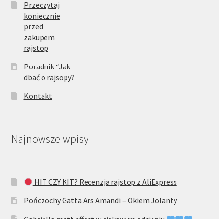
Przeczytaj
koniecznie
przed
zakupem
rajstop
Poradnik “Jak
dbać o rajsopy?
Kontakt
Najnowsze wpisy
HIT CZY KIT? Recenzja rajstop z AliExpress
Pończochy Gatta Ars Amandi – Okiem Jolanty