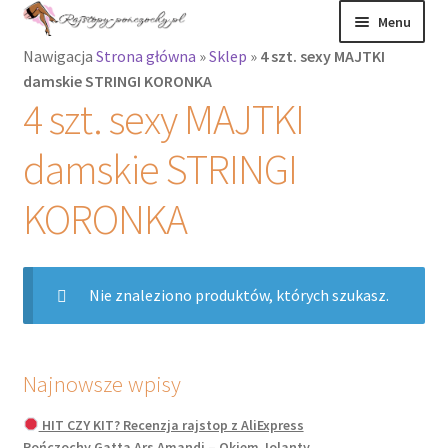
Przejdź
Przejdź
Menu
do
do
Nawigacja
Strona główna
»
Sklep
»
4 szt. sexy MAJTKI
nawigacji
treści
Rozwiń
Rajstopy
damskie STRINGI KORONKA
menu
4 szt. sexy MAJTKI
potomne
Rajstopy Orirose
damskie STRINGI
Pończochy i
zakolanówki
KORONKA
Podkolanówki i
skarpetki
Nie znaleziono produktów, których szukasz.
Wszystkie
produkty
Najnowsze wpisy
Rozwiń
Recenzje
HIT CZY KIT? Recenzja rajstop z AliExpress
menu
Pończochy Gatta Ars Amandi – Okiem Jolanty