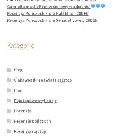
potomne
Gabriella matt effect w ciekawym odcieniu
Recenzja Pończoch Fiore Half Moon 20DEN
Recenzja Pończoch Fiore Sensual Lovely 20DEN
Kategorie
Blog
Ciekawostki ze świata rajstop
Inne
Rajstopowe stylizacje
Recenzje
Recenzje pończoch
Recenzje rajstop