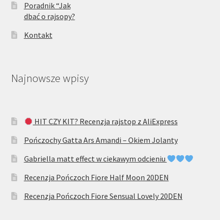
Poradnik “Jak
dbać o rajsopy?
Kontakt
Najnowsze wpisy
HIT CZY KIT? Recenzja rajstop z AliExpress
Pończochy Gatta Ars Amandi – Okiem Jolanty
Gabriella matt effect w ciekawym odcieniu
Recenzja Pończoch Fiore Half Moon 20DEN
Recenzja Pończoch Fiore Sensual Lovely 20DEN