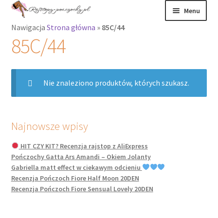
Przejdź
Przejdź
Menu
do
do
Nawigacja
Strona główna
»
85C/44
nawigacji
treści
Rozwiń
Rajstopy
85C/44
menu
potomne
Rajstopy Orirose
Nie znaleziono produktów, których szukasz.
Pończochy i
zakolanówki
Podkolanówki i
Najnowsze wpisy
skarpetki
HIT CZY KIT? Recenzja rajstop z AliExpress
Pończochy Gatta Ars Amandi – Okiem Jolanty
Wszystkie
Gabriella matt effect w ciekawym odcieniu
produkty
Recenzja Pończoch Fiore Half Moon 20DEN
Recenzja Pończoch Fiore Sensual Lovely 20DEN
Rozwiń
Recenzje
menu