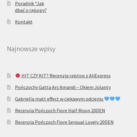
Poradnik “Jak
dbać o rajsopy?
Kontakt
Najnowsze wpisy
HIT CZY KIT? Recenzja rajstop z AliExpress
Pończochy Gatta Ars Amandi – Okiem Jolanty
Gabriella matt effect w ciekawym odcieniu
Recenzja Pończoch Fiore Half Moon 20DEN
Recenzja Pończoch Fiore Sensual Lovely 20DEN