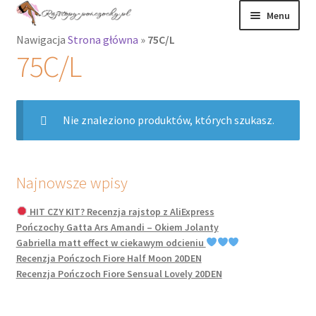
Przejdź
Przejdź
Menu
do
do
Nawigacja
Strona główna
»
75C/L
nawigacji
treści
Rozwiń
Rajstopy
75C/L
menu
potomne
Rajstopy Orirose
Nie znaleziono produktów, których szukasz.
Pończochy i
zakolanówki
Podkolanówki i
Najnowsze wpisy
skarpetki
HIT CZY KIT? Recenzja rajstop z AliExpress
Pończochy Gatta Ars Amandi – Okiem Jolanty
Wszystkie
Gabriella matt effect w ciekawym odcieniu
produkty
Recenzja Pończoch Fiore Half Moon 20DEN
Recenzja Pończoch Fiore Sensual Lovely 20DEN
Rozwiń
Recenzje
menu