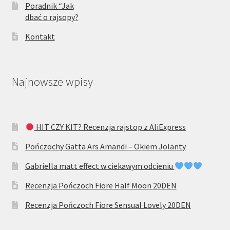
Poradnik “Jak
dbać o rajsopy?
Kontakt
Najnowsze wpisy
HIT CZY KIT? Recenzja rajstop z AliExpress
Pończochy Gatta Ars Amandi – Okiem Jolanty
Gabriella matt effect w ciekawym odcieniu
Recenzja Pończoch Fiore Half Moon 20DEN
Recenzja Pończoch Fiore Sensual Lovely 20DEN