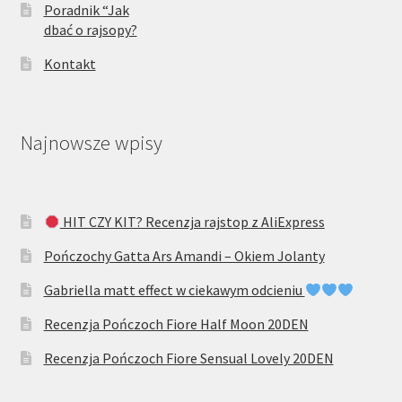
Poradnik “Jak
dbać o rajsopy?
Kontakt
Najnowsze wpisy
HIT CZY KIT? Recenzja rajstop z AliExpress
Pończochy Gatta Ars Amandi – Okiem Jolanty
Gabriella matt effect w ciekawym odcieniu
Recenzja Pończoch Fiore Half Moon 20DEN
Recenzja Pończoch Fiore Sensual Lovely 20DEN