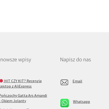
jnowsze wpisy
Napisz do nas
HIT CZY KIT? Recenzja
Email
rajstop z AliExpress
Pończochy Gatta Ars Amandi
– Okiem Jolanty
Whatsapp