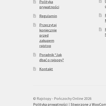
Polityka
prywatności
Regulamin
Przeczytaj
koniecznie
przed
zakupem
rajstop
Poradnik “Jak
dbać o rajsopy?
Kontakt
© Rajstopy - Pończochy Online 2026
Polityka prywatności
Stworzone z WooCo