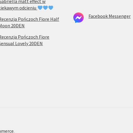
Gabriella matt effect w
ciekawym odcieniu
Facebook Messenger
Recenzja Pończoch Fiore Half
Moon 20DEN
Recenzja Pończoch Fiore
Sensual Lovely 20DEN
mmerce
.