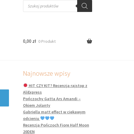
Wyszukiwarka
produktów
0,00
zł
0 Produkt
Najnowsze wpisy
HIT CZY KIT? Recenzja rajstop z
AliExpress
Pończochy Gatta Ars Amandi –
Okiem Jolanty
Gabriella matt effect w ciekawym
odcieniu
Recenzja Pończoch Fiore Half Moon
20DEN