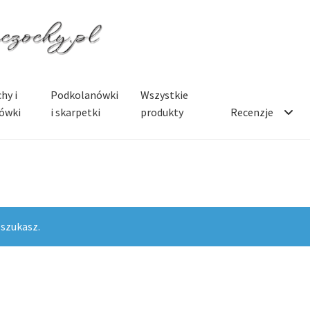
hy i
Podkolanówki
Wszystkie
ówki
i skarpetki
produkty
Recenzje
 szukasz.