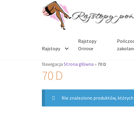
Przejdź
Przejdź
do
do
nawigacji
treści
Rajstopy
Pończoc
Rajstopy
Orirose
zakolan
Nawigacja
Strona główna
»
70 D
70 D
Nie znaleziono produktów, których