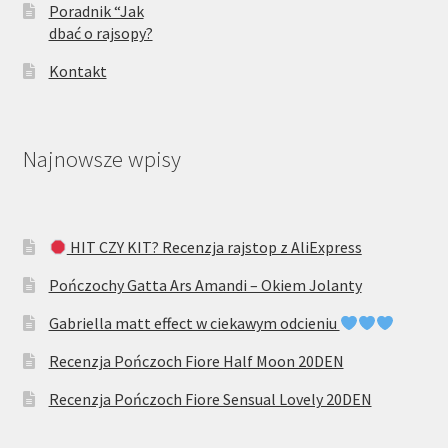
Poradnik “Jak
dbać o rajsopy?
Kontakt
Najnowsze wpisy
HIT CZY KIT? Recenzja rajstop z AliExpress
Pończochy Gatta Ars Amandi – Okiem Jolanty
Gabriella matt effect w ciekawym odcieniu
Recenzja Pończoch Fiore Half Moon 20DEN
Recenzja Pończoch Fiore Sensual Lovely 20DEN