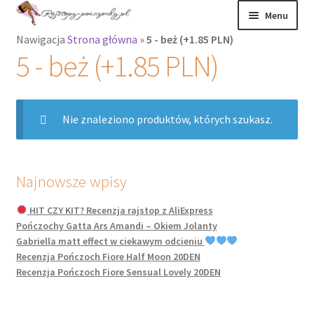
Przejdź
Przejdź
Menu
do
do
Nawigacja
Strona główna
»
5 - beż (+1.85 PLN)
nawigacji
treści
Rozwiń
Rajstopy
5 - beż (+1.85 PLN)
menu
potomne
Rajstopy Orirose
Nie znaleziono produktów, których szukasz.
Pończochy i
zakolanówki
Podkolanówki i
Najnowsze wpisy
skarpetki
HIT CZY KIT? Recenzja rajstop z AliExpress
Pończochy Gatta Ars Amandi – Okiem Jolanty
Wszystkie
Gabriella matt effect w ciekawym odcieniu
produkty
Recenzja Pończoch Fiore Half Moon 20DEN
Recenzja Pończoch Fiore Sensual Lovely 20DEN
Rozwiń
Recenzje
menu