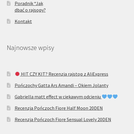
Poradnik “Jak
dbać o rajsopy?
Kontakt
Najnowsze wpisy
HIT CZY KIT? Recenzja rajstop z AliExpress
Pończochy Gatta Ars Amandi – Okiem Jolanty
Gabriella matt effect w ciekawym odcieniu
Recenzja Pończoch Fiore Half Moon 20DEN
Recenzja Pończoch Fiore Sensual Lovely 20DEN