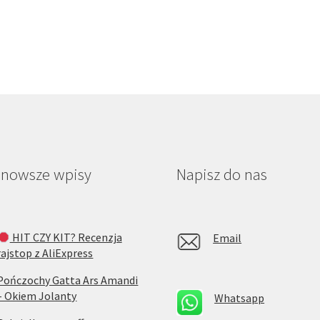
jnowsze wpisy
Napisz do nas
HIT CZY KIT? Recenzja
Email
rajstop z AliExpress
Pończochy Gatta Ars Amandi
– Okiem Jolanty
Whatsapp