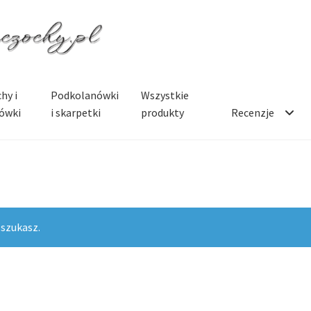
hy i
Podkolanówki
Wszystkie
ówki
i skarpetki
produkty
Recenzje
 szukasz.