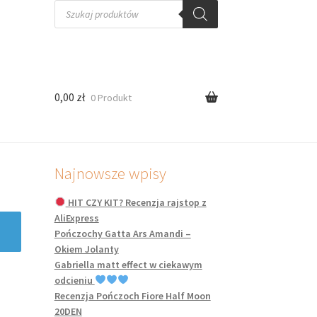
Wyszukiwarka
produktów
0,00
zł
0 Produkt
Najnowsze wpisy
HIT CZY KIT? Recenzja rajstop z
AliExpress
Pończochy Gatta Ars Amandi –
Okiem Jolanty
Gabriella matt effect w ciekawym
odcieniu
Recenzja Pończoch Fiore Half Moon
20DEN