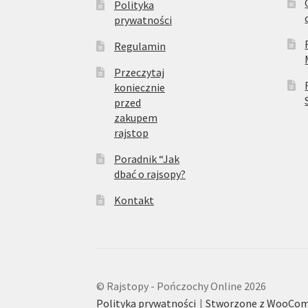
Polityka
prywatności
Regulamin
Przeczytaj
koniecznie
przed
zakupem
rajstop
Poradnik “Jak
dbać o rajsopy?
Kontakt
© Rajstopy - Pończochy Online 2026
Polityka prywatności
Stworzone z WooCo