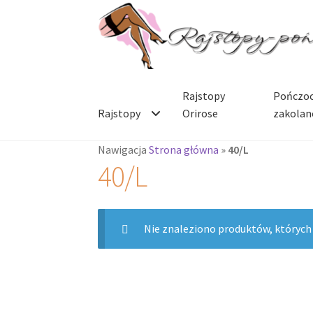
Przejdź
Przejdź
do
do
nawigacji
treści
Rajstopy
Pończoc
Rajstopy
Orirose
zakolan
Nawigacja
Strona główna
»
40/L
40/L
Nie znaleziono produktów, których