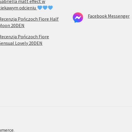
Gabriella matt effect w
ciekawym odcieniu
Facebook Messenger
Recenzja Pończoch Fiore Half
Moon 20DEN
Recenzja Pończoch Fiore
Sensual Lovely 20DEN
mmerce
.