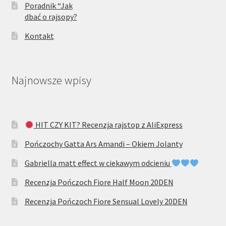
Poradnik “Jak
dbać o rajsopy?
Kontakt
Najnowsze wpisy
HIT CZY KIT? Recenzja rajstop z AliExpress
Pończochy Gatta Ars Amandi – Okiem Jolanty
Gabriella matt effect w ciekawym odcieniu
Recenzja Pończoch Fiore Half Moon 20DEN
Recenzja Pończoch Fiore Sensual Lovely 20DEN