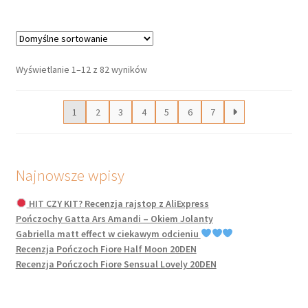
wiele
wariantów.
Opcje
można
Wyświetlanie 1–12 z 82 wyników
wybrać
na
1
2
3
4
5
6
7
stronie
produktu
Najnowsze wpisy
HIT CZY KIT? Recenzja rajstop z AliExpress
Pończochy Gatta Ars Amandi – Okiem Jolanty
Gabriella matt effect w ciekawym odcieniu
Recenzja Pończoch Fiore Half Moon 20DEN
Recenzja Pończoch Fiore Sensual Lovely 20DEN