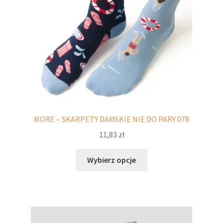
potomne
MORE – SKARPETY DAMSKIE NIE DO PARY 078
11,83
zł
Ten
Wybierz opcje
produkt
ma
wiele
wariantów.
Opcje