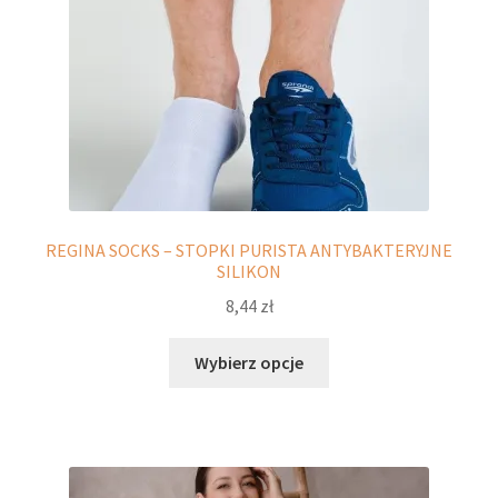
produktu
REGINA SOCKS – STOPKI PURISTA ANTYBAKTERYJNE
SILIKON
8,44
zł
Ten
Wybierz opcje
produkt
ma
wiele
wariantów.
Opcje