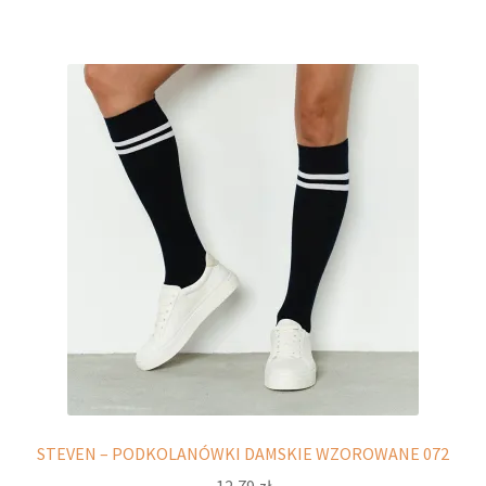
ma
wiele
wariantów.
Opcje
można
wybrać
na
stronie
produktu
STEVEN – PODKOLANÓWKI DAMSKIE WZOROWANE 072