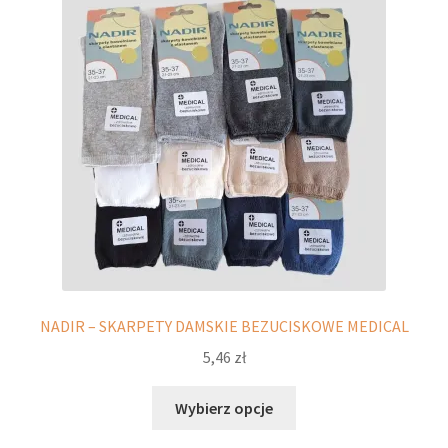
można
wybrać
na
stronie
produktu
NADIR – SKARPETY DAMSKIE BEZUCISKOWE MEDICAL
5,46
zł
Ten
Wybierz opcje
produkt
ma