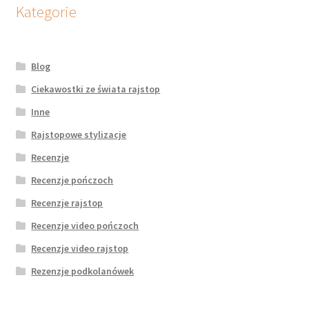
Kategorie
Blog
Ciekawostki ze świata rajstop
Inne
Rajstopowe stylizacje
Recenzje
Recenzje pończoch
Recenzje rajstop
Recenzje video pończoch
Recenzje video rajstop
Rezenzje podkolanówek