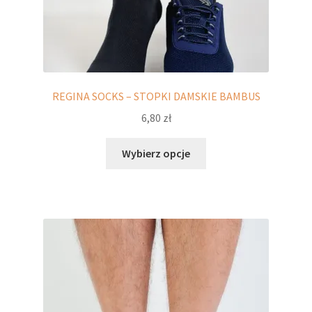
REGINA SOCKS – STOPKI DAMSKIE BAMBUS
6,80
zł
Ten
Wybierz opcje
produkt
ma
wiele
wariantów.
Opcje
można
wybrać
na
stronie