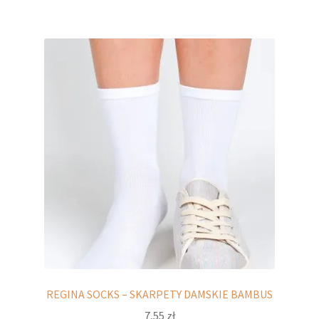
wiele
wariantów.
Opcje
można
wybrać
na
stronie
produktu
REGINA SOCKS – SKARPETY DAMSKIE BAMBUS
7,55
zł