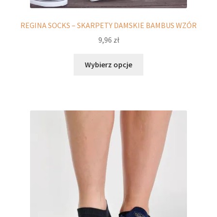
REGINA SOCKS – SKARPETY DAMSKIE BAMBUS WZÓR
9,96
zł
Ten
Wybierz opcje
produkt
ma
wiele
wariantów.
Opcje
można
wybrać
na
stronie
produktu