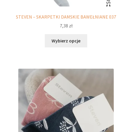
STEVEN – SKARPETKI DAMSKIE BAWEŁNIANE 037
7,38
zł
Ten
Wybierz opcje
produkt
ma
wiele
wariantów.
Opcje
można
wybrać
na
stronie
produktu